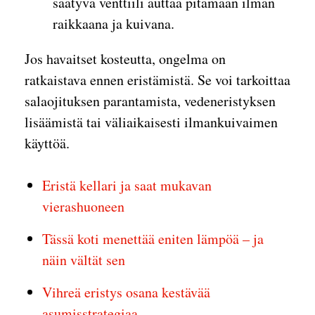
säätyvä venttiili auttaa pitämään ilman
raikkaana ja kuivana.
Jos havaitset kosteutta, ongelma on
ratkaistava ennen eristämistä. Se voi tarkoittaa
salaojituksen parantamista, vedeneristyksen
lisäämistä tai väliaikaisesti ilmankuivaimen
käyttöä.
Eristä kellari ja saat mukavan
vierashuoneen
Tässä koti menettää eniten lämpöä – ja
näin vältät sen
Vihreä eristys osana kestävää
asumisstrategiaa