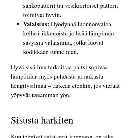
sähköpatterit tai vesikiertoiset patterit
toimivat hyvin.
Valaistus:
Hyödynnä luonnonvaloa
kellari-ikkunoista ja lisää lämpimän
sävyisiä valaisimia, jotka luovat
kodikkaan tunnelman.
Hyvä sisäilma tarkoittaa paitsi sopivaa
lämpötilaa myös puhdasta ja raikasta
hengitysilmaa – tärkeää etenkin, jos vieraat
yöpyvät useamman yön.
Sisusta harkiten
Kun tekniset asiat ovat kunnossa, on aika