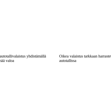
autotallivalaistus yhdistämällä
Oikea valaistus tarkkaan harrast
mää valoa
autotallissa