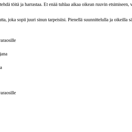
a tehdä töitä ja harrastaa. Et enää tuhlaa aikaa oikean ruuvin etsimiseen
a, joka sopii juuri sinun tarpeisiisi. Pienellä suunnittelulla ja oikeilla sä
varaosille
jana
oa
varaosille