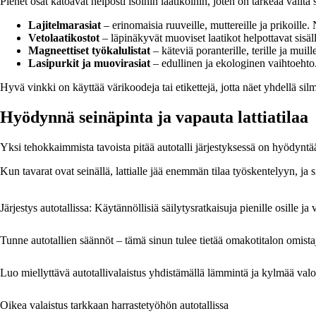
Pienet osat katoavat helposti isoihin laatikoihin, joten on tärkeää valita s
Lajitelmarasiat
– erinomaisia ruuveille, muttereille ja prikoille. 
Vetolaatikostot
– läpinäkyvät muoviset laatikot helpottavat sisäl
Magneettiset työkalulistat
– käteviä poranterille, terille ja muille
Lasipurkit ja muovirasiat
– edullinen ja ekologinen vaihtoehto.
Hyvä vinkki on käyttää värikoodeja tai etikettejä, jotta näet yhdellä sil
Hyödynnä seinäpinta ja vapauta lattiatilaa
Yksi tehokkaimmista tavoista pitää autotalli järjestyksessä on hyödyntää 
Kun tavarat ovat seinällä, lattialle jää enemmän tilaa työskentelyyn, ja
Järjestys autotallissa: Käytännöllisiä säilytysratkaisuja pienille osille ja 
Tunne autotallien säännöt – tämä sinun tulee tietää omakotitalon omista
Luo miellyttävä autotallivalaistus yhdistämällä lämmintä ja kylmää val
Oikea valaistus tarkkaan harrastetyöhön autotallissa