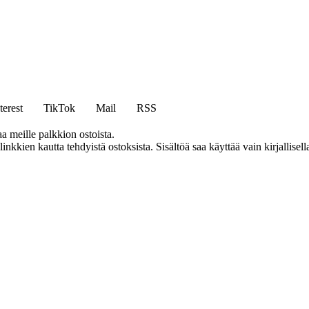
terest
TikTok
Mail
RSS
aa meille palkkion ostoista.
kien kautta tehdyistä ostoksista. Sisältöä saa käyttää vain kirjallisell