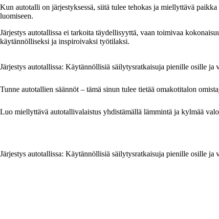
Kun autotalli on järjestyksessä, siitä tulee tehokas ja miellyttävä paikk
luomiseen.
Järjestys autotallissa ei tarkoita täydellisyyttä, vaan toimivaa kokonaisuutt
käytännölliseksi ja inspiroivaksi työtilaksi.
Järjestys autotallissa: Käytännöllisiä säilytysratkaisuja pienille osille ja 
Tunne autotallien säännöt – tämä sinun tulee tietää omakotitalon omista
Luo miellyttävä autotallivalaistus yhdistämällä lämmintä ja kylmää val
Järjestys autotallissa: Käytännöllisiä säilytysratkaisuja pienille osille ja 