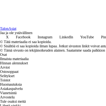
TalonAsiat
Jaa ja ole ystävällinen
X
Facebook
Instagram
LinkedIn
YouTube
Pin
© Tätä materiaalia ei saa kopioida.
© Sisältöä ei saa kopioida ilman lupaa. Jotkut sivuston linkit voivat ant
© Tämä sivusto on tekijänoikeuden alainen. Saatamme saada palkkion link
Osat
Ilmaista materiaalia
Hinnan alennukset
Arviot
Ostosoppaat
Selitykset
Toistot
Huomautuksia
Asiakaspalvelu
Vianetsintä
Arvostelu
Tule osaksi meitä
Lähetä vinkki