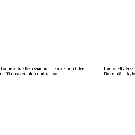
Tunne autotallien säännöt – tämä sinun tulee
Luo miellyttävä 
tietää omakotitalon omistajana
lämmintä ja kyl