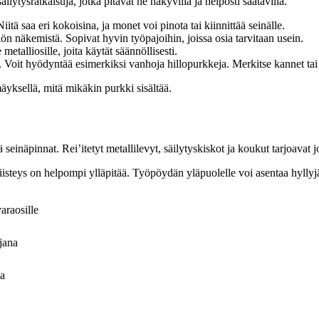
äilytysratkaisuja, jotka pitävät ne näkyvillä ja helposti saatavilla.
Niitä saa eri kokoisina, ja monet voi pinota tai kiinnittää seinälle.
lön näkemistä. Sopivat hyvin työpajoihin, joissa osia tarvitaan usein.
 metalliosille, joita käytät säännöllisesti.
 Voit hyödyntää esimerkiksi vanhoja hillopurkkeja. Merkitse kannet tai k
mäyksellä, mitä mikäkin purkki sisältää.
seinäpinnat. Rei’itetyt metallilevyt, säilytyskiskot ja koukut tarjoavat j
 siisteys on helpompi ylläpitää. Työpöydän yläpuolelle voi asentaa hyllyj
varaosille
jana
oa