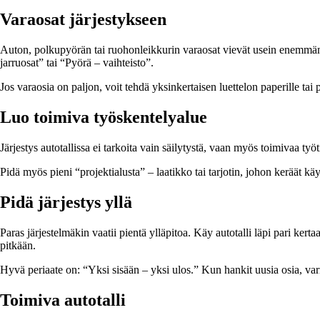
Varaosat järjestykseen
Auton, polkupyörän tai ruohonleikkurin varaosat vievät usein enemmän ti
jarruosat” tai “Pyörä – vaihteisto”.
Jos varaosia on paljon, voit tehdä yksinkertaisen luettelon paperille tai
Luo toimiva työskentelyalue
Järjestys autotallissa ei tarkoita vain säilytystä, vaan myös toimivaa ty
Pidä myös pieni “projektialusta” – laatikko tai tarjotin, johon keräät kä
Pidä järjestys yllä
Paras järjestelmäkin vaatii pientä ylläpitoa. Käy autotalli läpi pari ker
pitkään.
Hyvä periaate on: “Yksi sisään – yksi ulos.” Kun hankit uusia osia, varm
Toimiva autotalli