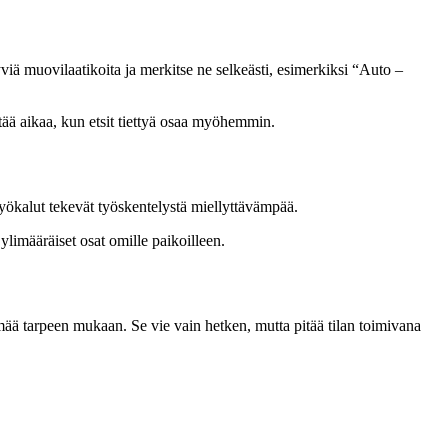
viä muovilaatikoita ja merkitse ne selkeästi, esimerkiksi “Auto –
stää aikaa, kun etsit tiettyä osaa myöhemmin.
styökalut tekevät työskentelystä miellyttävämpää.
ylimääräiset osat omille paikoilleen.
telmää tarpeen mukaan. Se vie vain hetken, mutta pitää tilan toimivana