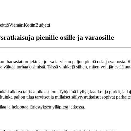
eittiö
Viemäri
Kotiin
Budjetti
sratkaisuja pienille osille ja varaosille
un harrastat projekteja, joissa tarvitaan paljon pieniä osia ja varaosia. Ruu
ja välttää turhaa etsimistä. Tässä vinkkejä siihen, miten voit järjestää aut
tä kaikkea tallissa oikeasti on. Tyhjennä hyllyt, laatikot ja purkit, ja la
uinka paljon tilaa tarvitset ja millaiset säilytysratkaisut sopivat parhaite
ilaa ja helpottaa järjestyksen ylläpitoa jatkossa.