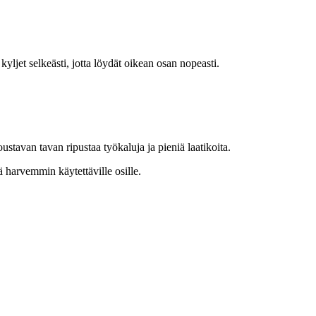
yljet selkeästi, jotta löydät oikean osan nopeasti.
oustavan tavan ripustaa työkaluja ja pieniä laatikoita.
ä harvemmin käytettäville osille.