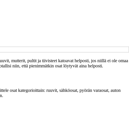
vit, mutterit, pultit ja tiivisteet katoavat helposti, jos niillä ei ole omaa
otallisi niin, että pienimmätkin osat löytyvät aina helposti.
jittele osat kategorioittain: ruuvit, sähköosat, pyörän varaosat, auton
n.