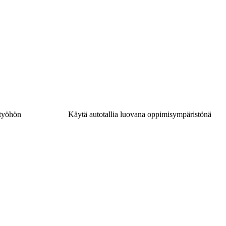
etyöhön
Käytä autotallia luovana oppimisympäristönä