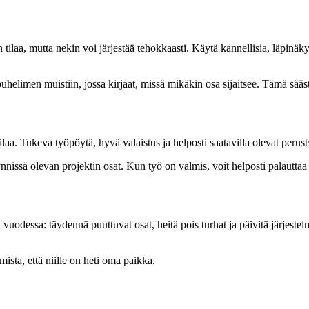
laa, mutta nekin voi järjestää tehokkaasti. Käytä kannellisia, läpinäky
 puhelimen muistiin, jossa kirjaat, missä mikäkin osa sijaitsee. Tämä sää
ötilaa. Tukeva työpöytä, hyvä valaistus ja helposti saatavilla olevat peru
ynnissä olevan projektin osat. Kun työ on valmis, voit helposti palauttaa 
taa vuodessa: täydennä puuttuvat osat, heitä pois turhat ja päivitä järjes
ista, että niille on heti oma paikka.