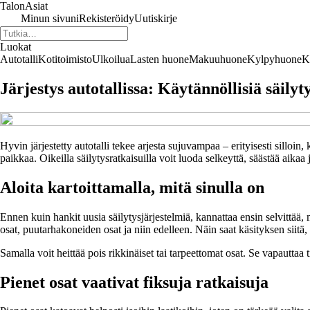
TalonAsiat
Minun sivuni
Rekisteröidy
Uutiskirje
Luokat
Autotalli
Kotitoimisto
Ulkoilua
Lasten huone
Makuuhuone
Kylpyhuone
K
Järjestys autotallissa: Käytännöllisiä säilyty
Hyvin järjestetty autotalli tekee arjesta sujuvampaa – erityisesti silloin, k
paikkaa. Oikeilla säilytysratkaisuilla voit luoda selkeyttä, säästää aikaa 
Aloita kartoittamalla, mitä sinulla on
Ennen kuin hankit uusia säilytysjärjestelmiä, kannattaa ensin selvittää, mi
osat, puutarhakoneiden osat ja niin edelleen. Näin saat käsityksen siitä, k
Samalla voit heittää pois rikkinäiset tai tarpeettomat osat. Se vapauttaa t
Pienet osat vaativat fiksuja ratkaisuja