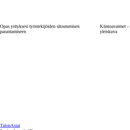
Opas yrityksesi työntekijöiden sitoutumisen
Kiintoavaimet – 
parantamiseen
yleiskuva
TalonAsiat