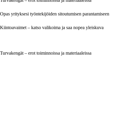
Turvakengät – erot toiminnoissa ja materiaaleissa
Opas yrityksesi työntekijöiden sitoutumisen parantamiseen
Kiintoavaimet – katso valikoima ja saa nopea yleiskuva
Turvakengät – erot toiminnoissa ja materiaaleissa