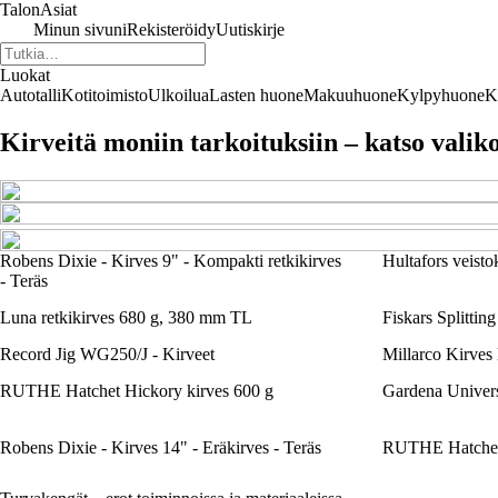
TalonAsiat
Minun sivuni
Rekisteröidy
Uutiskirje
Luokat
Autotalli
Kotitoimisto
Ulkoilua
Lasten huone
Makuuhuone
Kylpyhuone
K
Kirveitä moniin tarkoituksiin – katso valik
Robens Dixie - Kirves 9" - Kompakti retkikirves
Hultafors veist
- Teräs
Luna retkikirves 680 g, 380 mm TL
Fiskars Splitti
Record Jig WG250/J - Kirveet
Millarco Kirves 
RUTHE Hatchet Hickory kirves 600 g
Gardena Univers
Robens Dixie - Kirves 14" - Eräkirves - Teräs
RUTHE Hatchet 