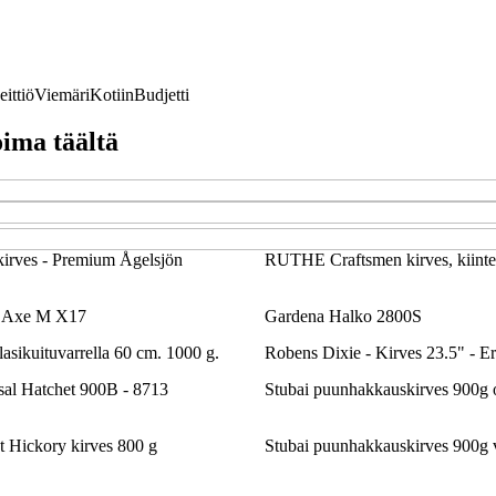
eittiö
Viemäri
Kotiin
Budjetti
oima täältä
okirves - Premium Ågelsjön
RUTHE Craftsmen kirves, kiinteä
ng Axe M X17
Gardena Halko 2800S
lasikuituvarrella 60 cm. 1000 g.
Robens Dixie - Kirves 23.5" - Er
al Hatchet 900B - 8713
Stubai puunhakkauskirves 900g 
Hickory kirves 800 g
Stubai puunhakkauskirves 900g 