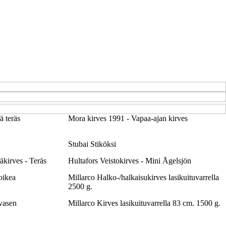
 teräs
Mora kirves 1991 - Vapaa-ajan kirves
Stubai Stiköksi
äkirves - Teräs
Hultafors Veistokirves - Mini Ågelsjön
oikea
Millarco Halko-/halkaisukirves lasikuituvarrella
2500 g.
vasen
Millarco Kirves lasikuituvarrella 83 cm. 1500 g.