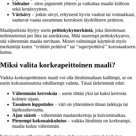
Sideaine
– sitoo pigmentit yhteen ja vaikuttaa maalin kiiltoon
sekä kestävyyteen.
Värisävy
– jotkin sävyt, erityisesti hyvin vaaleat tai voimakkaat,
saattavat vaatia useamman kerroksen täydelliseen peittoon.
Maalipurkista löytyy usein
peittokykymerkintä
, joka ilmoitetaan
neliömetreinä per litra tai asteikkona. Mitä suurempi peittokykyarvo,
sitä vähemmän maalia tarvitaan. Monet valmistajat käyttävät myös
merkintöjä kuten
“erittäin peittävä”
tai
“superpeittävä”
korostaakseen
laatua.
Miksi valita korkeapeittoinen maali?
Vaikka korkeapeittoinen maali voi olla litrahinnaltaan kalliimpi, se on
usein kokonaisuutena edullisempi valinta. Tässä tärkeimmät edut:
Vähemmän kerroksia
– usein riittää yksi tai kaksi kerrosta
kolmen sijaan.
Tasainen lopputulos
– väri on yhtenäinen ilman laikkuja tai
läpikuultavuutta.
Ajan säästö
– vähemmän maalauskertoja ja kuivumisaikaa.
Pienempi kokonaiskulutus
– vaikka litrahinta on korkeampi,
maalia kuluu vähemmän.