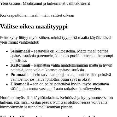
Yleiskatsaus: Maalisumut ja tärkeimmät valintakriteerit
Korkeapeittoinen maali – näin valitset oikean
Valitse oikea maalityyppi
Peittokyky liittyy myös siihen, minkä tyyppistä maalia käytät. Tässä
yleisimmät vaihtoehdot:
Seinämaali
– saatavilla eri kiiltoasteilla. Matta maali peittää
epätasaisuuksia paremmin, kun taas puolihimmeä on helpompi
puhdistaa.
Kattomaali
– kannattaa valita mahdollisimman matta ja hyvin
peittävä, jotta valo ei korosta epätasaisuuksia.
Puumaali
– usein tarvitaan pohjamaali, mutta valitse peittävä
vaihtoehto, jos haluat piilottaa puun syyt ja oksat.
Ulkomaali
– sen on paitsi peitettävä hyvin, myös suojattava
säätä ja kosteutta vastaan. Laatu ratkaisee kestävyyden.
Huomioi myös tilan käyttötarkoitus. Keittiössä ja kylpyhuoneessa on
tärkeää, että maali kestää pesua, kun taas olohuoneessa voit valita
himmeämmän ja tunnelmallisemman pinnan.