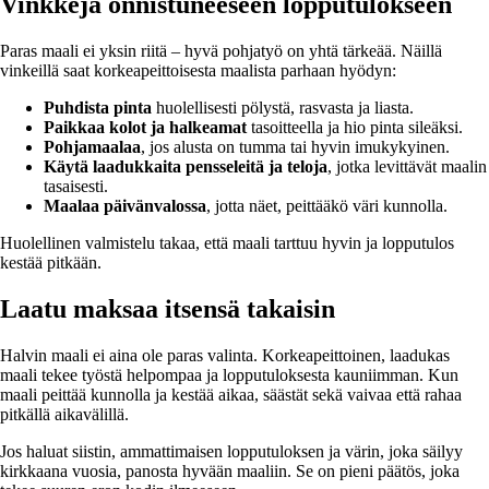
Vinkkejä onnistuneeseen lopputulokseen
Paras maali ei yksin riitä – hyvä pohjatyö on yhtä tärkeää. Näillä
vinkeillä saat korkeapeittoisesta maalista parhaan hyödyn:
Puhdista pinta
huolellisesti pölystä, rasvasta ja liasta.
Paikkaa kolot ja halkeamat
tasoitteella ja hio pinta sileäksi.
Pohjamaalaa
, jos alusta on tumma tai hyvin imukykyinen.
Käytä laadukkaita pensseleitä ja teloja
, jotka levittävät maalin
tasaisesti.
Maalaa päivänvalossa
, jotta näet, peittääkö väri kunnolla.
Huolellinen valmistelu takaa, että maali tarttuu hyvin ja lopputulos
kestää pitkään.
Laatu maksaa itsensä takaisin
Halvin maali ei aina ole paras valinta. Korkeapeittoinen, laadukas
maali tekee työstä helpompaa ja lopputuloksesta kauniimman. Kun
maali peittää kunnolla ja kestää aikaa, säästät sekä vaivaa että rahaa
pitkällä aikavälillä.
Jos haluat siistin, ammattimaisen lopputuloksen ja värin, joka säilyy
kirkkaana vuosia, panosta hyvään maaliin. Se on pieni päätös, joka