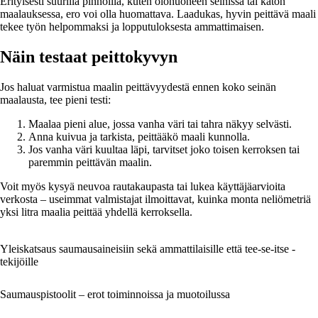
Erityisesti suurilla pinnoilla, kuten olohuoneen seinissä tai katon
maalauksessa, ero voi olla huomattava. Laadukas, hyvin peittävä maali
tekee työn helpommaksi ja lopputuloksesta ammattimaisen.
Näin testaat peittokyvyn
Jos haluat varmistua maalin peittävyydestä ennen koko seinän
maalausta, tee pieni testi:
Maalaa pieni alue, jossa vanha väri tai tahra näkyy selvästi.
Anna kuivua ja tarkista, peittääkö maali kunnolla.
Jos vanha väri kuultaa läpi, tarvitset joko toisen kerroksen tai
paremmin peittävän maalin.
Voit myös kysyä neuvoa rautakaupasta tai lukea käyttäjäarvioita
verkosta – useimmat valmistajat ilmoittavat, kuinka monta neliömetriä
yksi litra maalia peittää yhdellä kerroksella.
Yleiskatsaus saumausaineisiin sekä ammattilaisille että tee-se-itse -
tekijöille
Saumauspistoolit – erot toiminnoissa ja muotoilussa