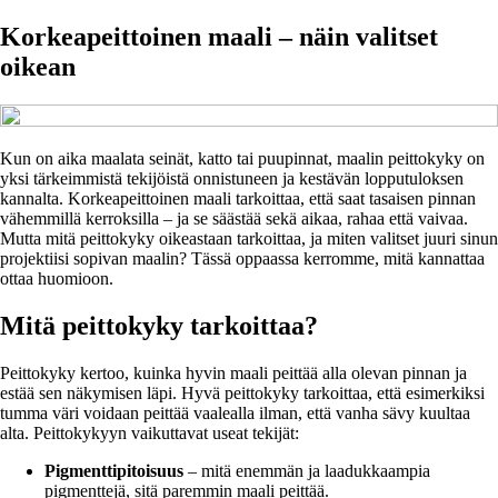
Korkeapeittoinen maali – näin valitset
oikean
Kun on aika maalata seinät, katto tai puupinnat, maalin peittokyky on
yksi tärkeimmistä tekijöistä onnistuneen ja kestävän lopputuloksen
kannalta. Korkeapeittoinen maali tarkoittaa, että saat tasaisen pinnan
vähemmillä kerroksilla – ja se säästää sekä aikaa, rahaa että vaivaa.
Mutta mitä peittokyky oikeastaan tarkoittaa, ja miten valitset juuri sinun
projektiisi sopivan maalin? Tässä oppaassa kerromme, mitä kannattaa
ottaa huomioon.
Mitä peittokyky tarkoittaa?
Peittokyky kertoo, kuinka hyvin maali peittää alla olevan pinnan ja
estää sen näkymisen läpi. Hyvä peittokyky tarkoittaa, että esimerkiksi
tumma väri voidaan peittää vaalealla ilman, että vanha sävy kuultaa
alta. Peittokykyyn vaikuttavat useat tekijät:
Pigmenttipitoisuus
– mitä enemmän ja laadukkaampia
pigmenttejä, sitä paremmin maali peittää.