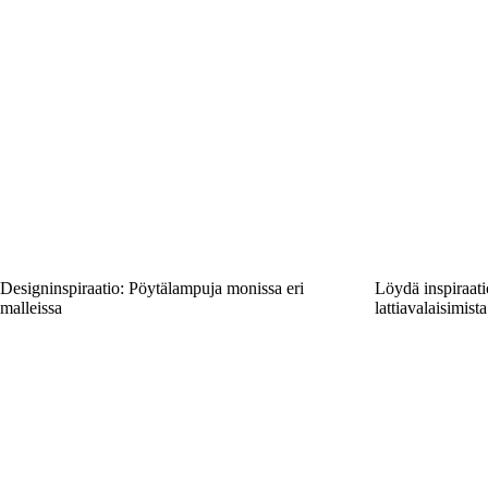
Designinspiraatio: Pöytälampuja monissa eri
Löydä inspiraati
malleissa
lattiavalaisimista