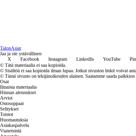
TalonAsiat
Jaa ja ole ystävällinen
X
Facebook
Instagram
LinkedIn
YouTube
Pin
© Tätä materiaalia ei saa kopioida.
© Sisältöä ei saa kopioida ilman lupaa. Jotkut sivuston linkit voivat ant
© Tämä sivusto on tekijänoikeuden alainen. Saatamme saada palkkion link
Osat
Ilmaista materiaalia
Hinnan alennukset
Arviot
Ostosoppaat
Selitykset
Toistot
Huomautuksia
Asiakaspalvelu
Vianetsintä