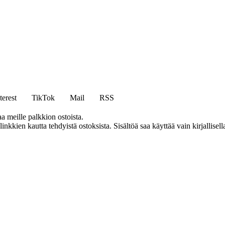
terest
TikTok
Mail
RSS
aa meille palkkion ostoista.
kien kautta tehdyistä ostoksista. Sisältöä saa käyttää vain kirjallisell