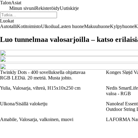
TalonAsiat
Minun sivuni
Rekisteröidy
Uutiskirje
Luokat
Autotalli
Kotitoimisto
Ulkoilua
Lasten huone
Makuuhuone
Kylpyhuone
K
Luo tunnelmaa valosarjoilla – katso erilais
Twinkly Dots - 400 sovelluksella ohjattavaa
Konges Sløjd Va
RGB LEDiä. 20 metriä. Musta johto.
Yulia, Valosarja, vihreä, H15x10x250 cm
Nedis SmartLife 
valoa - RGB
Ulkona/Sisällä valoketju
Nanoleaf Essenti
Outdoor String L
Amabile, Valosarja, valkoinen, muovi
LAFORMA Narel 