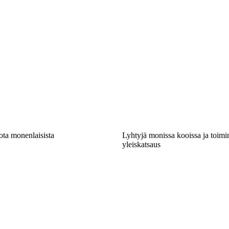
ota monenlaisista
Lyhtyjä monissa kooissa ja toimi
yleiskatsaus