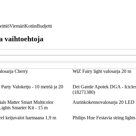
eittiö
Viemäri
Kotiin
Budjetti
ia vaihtoehtoja
losarja Cherry
WiZ Fairy light valosarja 20 m
Party Valoketju - 10 metriä ja 20
Det Gamle Apotek DGA - Icicl
(18271380)
als Matter Smart Multicolor
Aurinkokennovalosarja 20 LED
ights Smarter Kit - 15 m
keijuvalot harmaana 1,9 m
Philips Hue Festavia string ligh