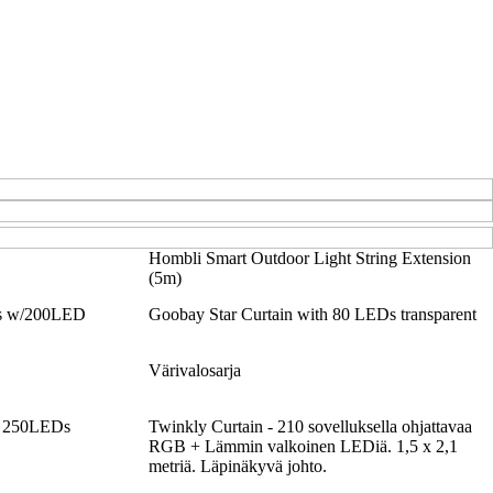
Hombli Smart Outdoor Light String Extension
(5m)
es w/200LED
Goobay Star Curtain with 80 LEDs transparent
Värivalosarja
ts 250LEDs
Twinkly Curtain - 210 sovelluksella ohjattavaa
RGB + Lämmin valkoinen LEDiä. 1,5 x 2,1
metriä. Läpinäkyvä johto.