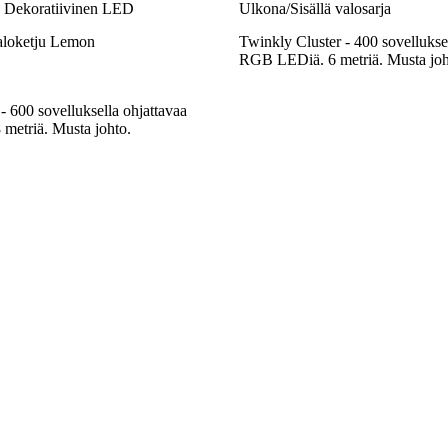
e Dekoratiivinen LED
Ulkona/Sisällä valosarja
aloketju Lemon
Twinkly Cluster - 400 sovellukse
RGB LEDiä. 6 metriä. Musta joh
- 600 sovelluksella ohjattavaa
etriä. Musta johto.