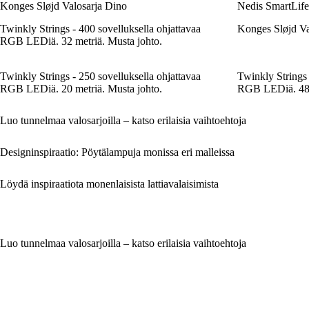
Konges Sløjd Valosarja Dino
Nedis SmartLif
Twinkly Strings - 400 sovelluksella ohjattavaa
Konges Sløjd V
RGB LEDiä. 32 metriä. Musta johto.
Twinkly Strings - 250 sovelluksella ohjattavaa
Twinkly Strings 
RGB LEDiä. 20 metriä. Musta johto.
RGB LEDiä. 48 m
Luo tunnelmaa valosarjoilla – katso erilaisia vaihtoehtoja
Designinspiraatio: Pöytälampuja monissa eri malleissa
Löydä inspiraatiota monenlaisista lattiavalaisimista
Luo tunnelmaa valosarjoilla – katso erilaisia vaihtoehtoja