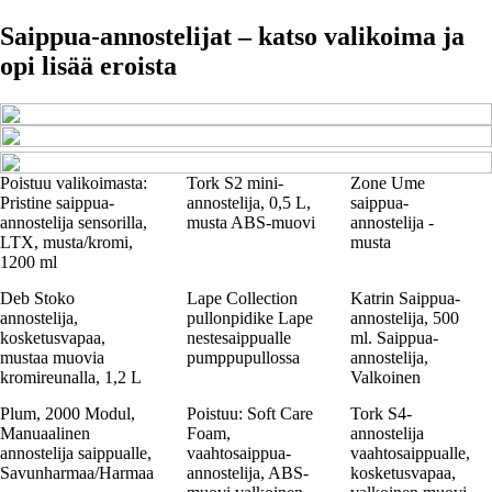
Saippua-annostelijat – katso valikoima ja
opi lisää eroista
Poistuu valikoimasta:
Tork S2 mini-
Zone Ume
Pristine saippua-
annostelija, 0,5 L,
saippua-
annostelija sensorilla,
musta ABS-muovi
annostelija -
LTX, musta/kromi,
musta
1200 ml
Deb Stoko
Lape Collection
Katrin Saippua-
annostelija,
pullonpidike Lape
annostelija, 500
kosketusvapaa,
nestesaippualle
ml. Saippua-
mustaa muovia
pumppupullossa
annostelija,
kromireunalla, 1,2 L
Valkoinen
Plum, 2000 Modul,
Poistuu: Soft Care
Tork S4-
Manuaalinen
Foam,
annostelija
annostelija saippualle,
vaahtosaippua-
vaahtosaippualle,
Savunharmaa/Harmaa
annostelija, ABS-
kosketusvapaa,