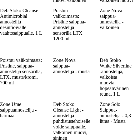
muovi valkoinen
valkoinen muovi
Deb Stoko Cleanse
Poistuu
Zone Nova
Antimicrobial
valikoimasta:
saippua-
annostelija
Pristine saippua-
annostelija -
desinfioivalle
annostelija
valkoinen
vaahtosaippualle, 1 L
sensorilla LTX
1200 ml.
Poistuu valikoimasta:
Zone Nova
Deb Stoko
Pristine, saippua-
saippua-
White Silverline
annostelija sensorilla,
annostelija - musta
-annostelija,
LTX, musta/kromi,
valkoista
700 ml
muovia,
hopeanvärinen
reuna, 1 L
Zone Ume
Deb Stoko
Zone Solo
saippuannostelija -
Cleanse Light -
Saippua-
harmaa
annostelija
annostelija - 0,3
puhdistustehoiselle
litraa - Musta
voide saippualle,
valkoinen muovi,
sininen