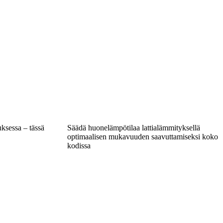
uksessa – tässä
Säädä huonelämpötilaa lattialämmityksellä
optimaalisen mukavuuden saavuttamiseksi koko
kodissa