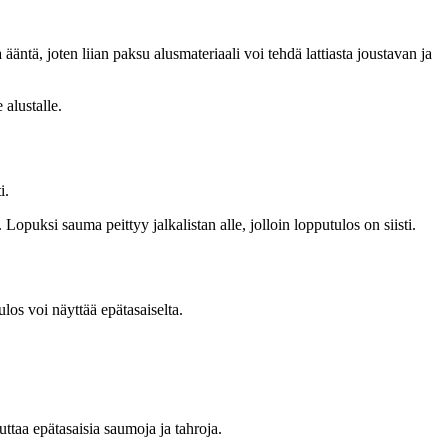
äntä, joten liian paksu alusmateriaali voi tehdä lattiasta joustavan ja
 alustalle.
i.
opuksi sauma peittyy jalkalistan alle, jolloin lopputulos on siisti.
los voi näyttää epätasaiselta.
euttaa epätasaisia saumoja ja tahroja.