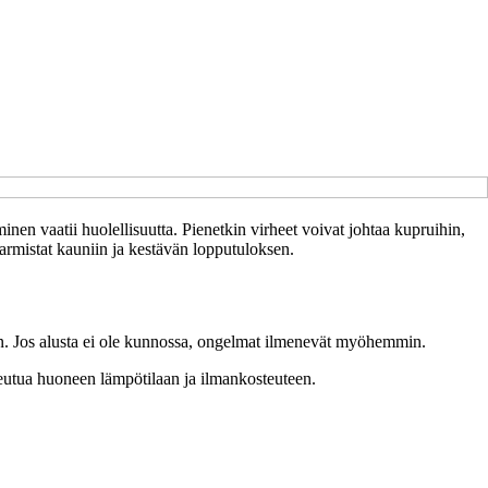
inen vaatii huolellisuutta. Pienetkin virheet voivat johtaa kupruihin,
varmistat kauniin ja kestävän lopputuloksen.
in. Jos alusta ei ole kunnossa, ongelmat ilmenevät myöhemmin.
sopeutua huoneen lämpötilaan ja ilmankosteuteen.