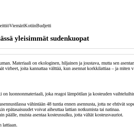
eittiö
Viemäri
Kotiin
Budjetti
 tässä yleisimmät sudenkuopat
tuman. Materiaali on ekologinen, hiljainen ja joustava, mutta sen asentam
t virheet, joita kannattaa välttää, kun asennat korkkilattiaa – ja miten 
i on luonnonmateriaali, joka reagoi lämpötilan ja kosteuden vaihteluih
tää asennustilassa vähintään 48 tuntia ennen asennusta, jotta ne ehtivät 
in epätasaisuudet voivat aiheuttaa lattian notkumista tai natinaa.
in päälle, muista asentaa kosteussulku, jotta vältät kosteusvauriot.
 lattiaan.