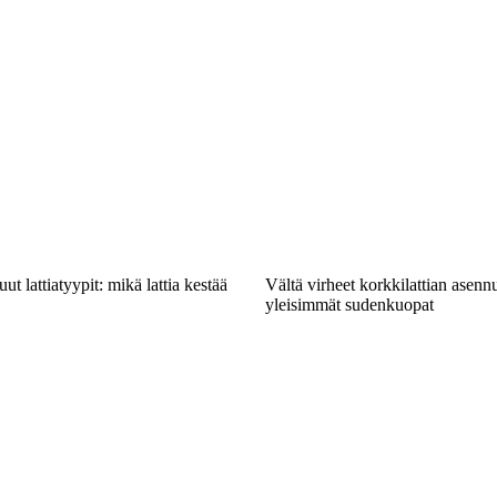
t lattiatyypit: mikä lattia kestää
Vältä virheet korkkilattian asenn
yleisimmät sudenkuopat