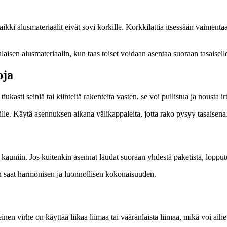
ki alusmateriaalit eivät sovi korkille. Korkkilattia itsessään vaimentaa ä
nlaisen alusmateriaalin, kun taas toiset voidaan asentaa suoraan tasaiselle
oja
kasti seiniä tai kiinteitä rakenteita vasten, se voi pullistua ja nousta irt
lle. Käytä asennuksen aikana välikappaleita, jotta rako pysyy tasaisena. L
 kauniin. Jos kuitenkin asennat laudat suoraan yhdestä paketista, lopputu
n saat harmonisen ja luonnollisen kokonaisuuden.
leinen virhe on käyttää liikaa liimaa tai vääränlaista liimaa, mikä voi aih