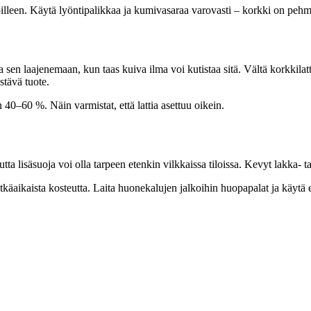
oilleen. Käytä lyöntipalikkaa ja kumivasaraa varovasti – korkki on pehme
a sen laajenemaan, kun taas kuiva ilma voi kutistaa sitä. Vältä korkkilatt
stävä tuote.
n 40–60 %. Näin varmistat, että lattia asettuu oikein.
utta lisäsuoja voi olla tarpeen etenkin vilkkaissa tiloissa. Kevyt lakka- 
pitkäaikaista kosteutta. Laita huonekalujen jalkoihin huopapalat ja käytä e