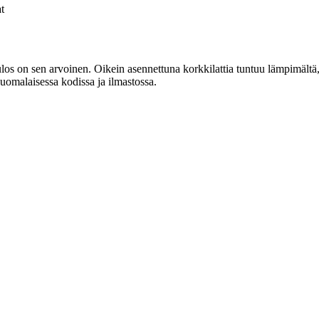
t
tulos on sen arvoinen. Oikein asennettuna korkkilattia tuntuu lämpimältä
 suomalaisessa kodissa ja ilmastossa.