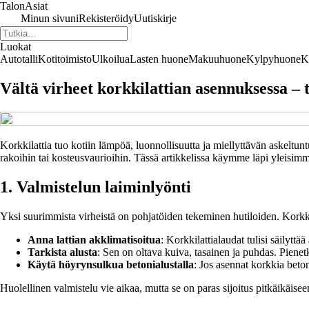
TalonAsiat
Minun sivuni
Rekisteröidy
Uutiskirje
Luokat
Autotalli
Kotitoimisto
Ulkoilua
Lasten huone
Makuuhuone
Kylpyhuone
K
Vältä virheet korkkilattian asennuksessa –
Korkkilattia tuo kotiin lämpöä, luonnollisuutta ja miellyttävän askeltun
rakoihin tai kosteusvaurioihin. Tässä artikkelissa käymme läpi yleisimmä
1. Valmistelun laiminlyönti
Yksi suurimmista virheistä on pohjatöiden tekeminen hutiloiden. Korkk
Anna lattian akklimatisoitua
: Korkkilattialaudat tulisi säilyt
Tarkista alusta
: Sen on oltava kuiva, tasainen ja puhdas. Pienetk
Käytä höyrynsulkua betonialustalla
: Jos asennat korkkia beton
Huolellinen valmistelu vie aikaa, mutta se on paras sijoitus pitkäikäiseen