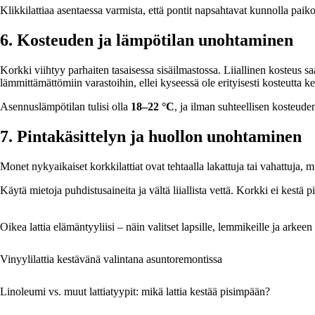
Klikkilattiaa asentaessa varmista, että pontit napsahtavat kunnolla paik
6. Kosteuden ja lämpötilan unohtaminen
Korkki viihtyy parhaiten tasaisessa sisäilmastossa. Liiallinen kosteus sa
lämmittämättömiin varastoihin, ellei kyseessä ole erityisesti kosteutta ke
Asennuslämpötilan tulisi olla
18–22 °C
, ja ilman suhteellisen kosteude
7. Pintakäsittelyn ja huollon unohtaminen
Monet nykyaikaiset korkkilattiat ovat tehtaalla lakattuja tai vahattuja, m
Käytä mietoja puhdistusaineita ja vältä liiallista vettä. Korkki ei kestä 
Oikea lattia elämäntyyliisi – näin valitset lapsille, lemmikeille ja arkeen
Vinyylilattia kestävänä valintana asuntoremontissa
Linoleumi vs. muut lattiatyypit: mikä lattia kestää pisimpään?