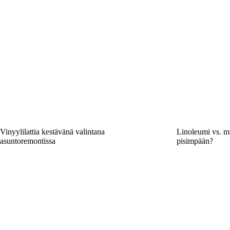
Vinyylilattia kestävänä valintana
Linoleumi vs. muu
asuntoremontissa
pisimpään?