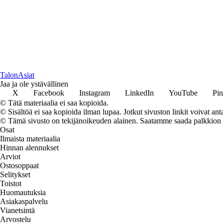
TalonAsiat
Jaa ja ole ystävällinen
X
Facebook
Instagram
LinkedIn
YouTube
Pin
© Tätä materiaalia ei saa kopioida.
© Sisältöä ei saa kopioida ilman lupaa. Jotkut sivuston linkit voivat ant
© Tämä sivusto on tekijänoikeuden alainen. Saatamme saada palkkion link
Osat
Ilmaista materiaalia
Hinnan alennukset
Arviot
Ostosoppaat
Selitykset
Toistot
Huomautuksia
Asiakaspalvelu
Vianetsintä
Arvostelu