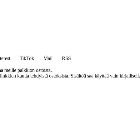
terest
TikTok
Mail
RSS
aa meille palkkion ostoista.
kien kautta tehdyistä ostoksista. Sisältöä saa käyttää vain kirjallisell