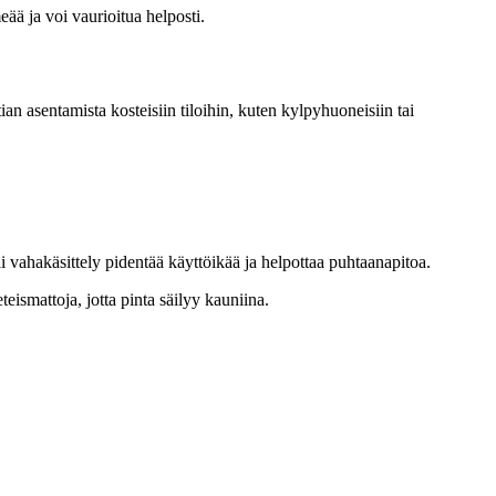
ää ja voi vaurioitua helposti.
ian asentamista kosteisiin tiloihin, kuten kylpyhuoneisiin tai
tai vahakäsittely pidentää käyttöikää ja helpottaa puhtaanapitoa.
teismattoja, jotta pinta säilyy kauniina.