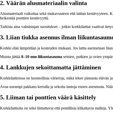
2. Väärän alusmateriaalin valinta
Alusmateriaali vaikuttaa sekä mukavuuteen että lattian kestävyyteen. Kaik
heikentää ponttien kestävyyttä.
Tarkista aina valmistajan suositukset – jotkin korkkilattiat vaativat tiety
3. Liian tiukka asennus ilman liikuntasaum
Korkki elää lämpötilan ja kosteuden mukaan. Jos lattia asennetaan liian tiu
Muista jättää
8–10 mm liikuntasauma
seinien, putkien ja ovien ympäri
4. Lankkujen sekoittamatta jättäminen
Korkkilattioissa on luonnollisia värieroja, mikä tekee pinnasta elävän ja
Avaa useampi pakkaus kerralla ja sekoita lautoja ennen asennusta. Näi
5. Liiman tai ponttien väärä käsittely
Korkkilattioita on sekä liimattavia että pontillisia klikattavia malleja. Y