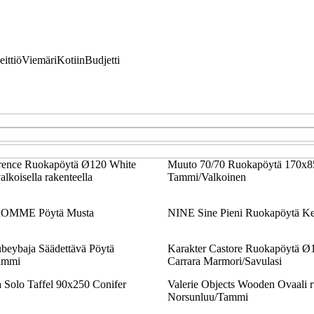
eittiö
Viemäri
Kotiin
Budjetti
ence Ruokapöytä Ø120 White
Muuto 70/70 Ruokapöytä 170x8
lkoisella rakenteella
Tammi/Valkoinen
 FROMME Pöytä Musta
NINE Sine Pieni Ruokapöytä Ke
beybaja Säädettävä Pöytä
Karakter Castore Ruokapöytä Ø
ammi
Carrara Marmori/Savulasi
Solo Taffel 90x250 Conifer
Valerie Objects Wooden Ovaali 
Norsunluu/Tammi