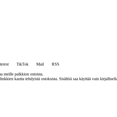
terest
TikTok
Mail
RSS
aa meille palkkion ostoista.
kien kautta tehdyistä ostoksista. Sisältöä saa käyttää vain kirjallisell