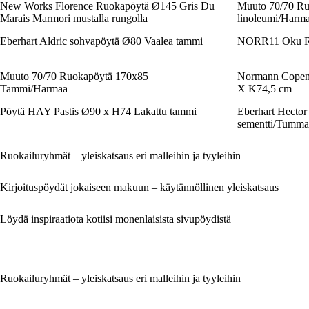
New Works Florence Ruokapöytä Ø145 Gris Du
Muuto 70/70 R
Marais Marmori mustalla rungolla
linoleumi/Harm
Eberhart Aldric sohvapöytä Ø80 Vaalea tammi
NORR11 Oku Ru
Muuto 70/70 Ruokapöytä 170x85
Normann Copen
Tammi/Harmaa
X K74,5 cm
Pöytä HAY Pastis Ø90 x H74 Lakattu tammi
Eberhart Hecto
sementti/Tumma
Ruokailuryhmät – yleiskatsaus eri malleihin ja tyyleihin
Kirjoituspöydät jokaiseen makuun – käytännöllinen yleiskatsaus
Löydä inspiraatiota kotiisi monenlaisista sivupöydistä
Ruokailuryhmät – yleiskatsaus eri malleihin ja tyyleihin