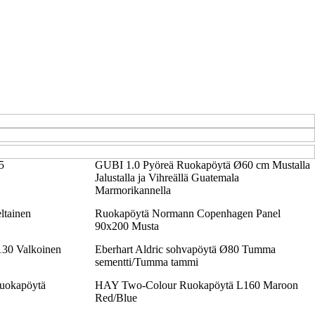
5
GUBI 1.0 Pyöreä Ruokapöytä Ø60 cm Mustalla
Jalustalla ja Vihreällä Guatemala
Marmorikannella
ltainen
Ruokapöytä Normann Copenhagen Panel
90x200 Musta
130 Valkoinen
Eberhart Aldric sohvapöytä Ø80 Tumma
sementti/Tumma tammi
ruokapöytä
HAY Two-Colour Ruokapöytä L160 Maroon
Red/Blue