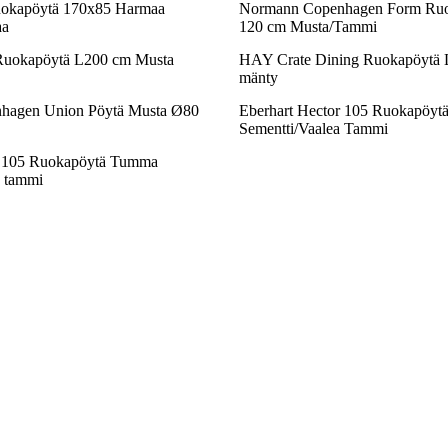
uokapöytä 170x85 Harmaa
Normann Copenhagen Form Ruo
aa
120 cm Musta/Tammi
okapöytä L200 cm Musta
HAY Crate Dining Ruokapöytä 
mänty
hagen Union Pöytä Musta Ø80
Eberhart Hector 105 Ruokapöytä
Sementti/Vaalea Tammi
r 105 Ruokapöytä Tumma
 tammi