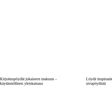
Kirjoituspöydät jokaiseen makuun –
Löydä inspiraatio
käytännöllinen yleiskatsaus
sivupöydistä