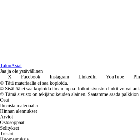
TalonAsiat
Jaa ja ole ystävällinen
X
Facebook
Instagram
LinkedIn
YouTube
Pin
© Tätä materiaalia ei saa kopioida.
© Sisältöä ei saa kopioida ilman lupaa. Jotkut sivuston linkit voivat ant
© Tämä sivusto on tekijänoikeuden alainen. Saatamme saada palkkion link
Osat
Ilmaista materiaalia
Hinnan alennukset
Arviot
Ostosoppaat
Selitykset
Toistot
Huomautuksia