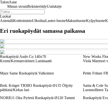
TalonAsiat
Minun sivuni
Rekisteröidy
Uutiskirje
Luokat
Autotalli
Kotitoimisto
Ulkoilua
Lasten huone
Makuuhuone
Kylpyhuone
K
Eri ruokapöydät samassa paikassa
Ruokapöytä Audo Co 140x70
New Works Flor
Kromi/Kermanvärinen Laminaatti
Viola Marmori va
Maze Same Ruokapöytä Valkoinen
Petite Friture
Brdr. Krüger TRIIIO Ruokapöytä Ø135 Öljytty
Santa & Cole Su
pähkinä/Kirkas lasi
Luonnollinen T
NORR11 Oku Pyöreä Ruokapöytä Ø120 Tammi
Ruokapöytä Eva 