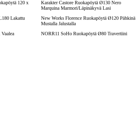
kapöytä 120 x
Karakter Castore Ruokapöytä Ø130 Nero
Marquina Marmori/Läpinäkyvä Lasi
L180 Lakattu
New Works Florence Ruokapöytä Ø120 Pähkinä
Mustalla Jalustalla
 Vaalea
NORR11 SoHo Ruokapöytä Ø80 Travertiini