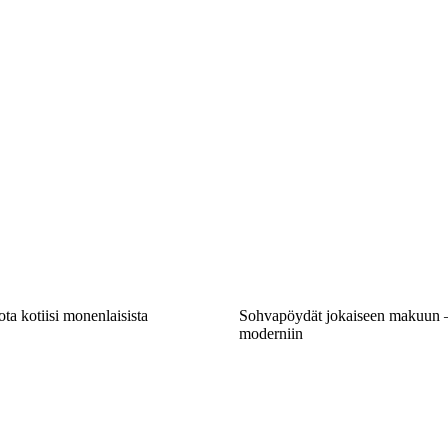
ta kotiisi monenlaisista
Sohvapöydät jokaiseen makuun – 
moderniin