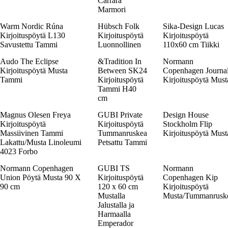
Carrara
Marmori
Warm Nordic Rúna
Hübsch Folk
Sika-Design Lucas
Kirjoituspöytä L130
Kirjoituspöytä
Kirjoituspöytä
Savustettu Tammi
Luonnollinen
110x60 cm Tiikki
Audo The Eclipse
&Tradition In
Normann
Kirjoituspöytä Musta
Between SK24
Copenhagen Journa
Tammi
Kirjoituspöytä
Kirjoituspöytä Must
Tammi H40
cm
Magnus Olesen Freya
GUBI Private
Design House
Kirjoituspöytä
Kirjoituspöytä
Stockholm Flip
Massiivinen Tammi
Tummanruskea
Kirjoituspöytä Must
Lakattu/Musta Linoleumi
Petsattu Tammi
4023 Forbo
Normann Copenhagen
GUBI TS
Normann
Union Pöytä Musta 90 X
Kirjoituspöytä
Copenhagen Kip
90 cm
120 x 60 cm
Kirjoituspöytä
Mustalla
Musta/Tummanrusk
Jalustalla ja
Harmaalla
Emperador