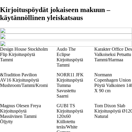
Kirjoituspöydät jokaiseen makuun –
käytännöllinen yleiskatsaus
Design House Stockholm
Audo The
Karakter Office De
Flip Kirjoituspöytä
Eclipse
Valkoiseksi Petsattu
Tammi
Kirjoituspöytä
Tammi/Harmaa
Tammi
&Tradition Pavilion
NORR11 JFK
Normann
AV16 Kirjoituspöytä
Kirjoituspöytä
Copenhagen Union
Mushroom/Tammi/Kromi
Tumma
Pöytä Valkoinen 14
Savustettu
X 90 cm
Saarni
Magnus Olesen Freya
GUBI TS
Tom Dixon Slab
Kirjoituspöytä
Kirjoituspöytä
Kirjoituspöytä Ø12
Massiivinen Tammi
120x60
Natural
Öljytty
Kiillotettu
teräs/White