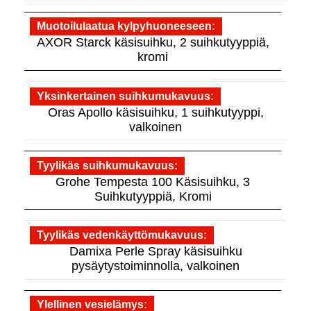
Muotoilulaatua kylpyhuoneeseen
AXOR Starck käsisuihku, 2 suihkutyyppiä,
kromi
Yksinkertainen suihkumukavuus
Oras Apollo käsisuihku, 1 suihkutyyppi,
valkoinen
Tyylikäs suihkumukavuus
Grohe Tempesta 100 Käsisuihku, 3
Suihkutyyppiä, Kromi
Tyylikäs vedenkäyttömukavuus
Damixa Perle Spray käsisuihku
pysäytystoiminnolla, valkoinen
Ylellinen vesielämys