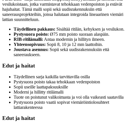
vesilukoistaan, jotka varmistavat tehokkaan vedenpoiston ja estävät
hajuhaitat. Tämä malli sopii sekä uudisrakennuksiin että
saneerausprojekteihin, joissa halutaan integroida lineaarinen viemäri
lattian suunnitteluun.
Täydellinen pakkaus:
Sisältää ritilän, kehyksen ja vesilukon.
Pystysuora poisto:
Ø75 mm poisto suoraan alaspäin.
RIB-ritilämalli:
Antaa modernin ja hillityn ilmeen.
Yhteensopivuus:
Sopii 8, 10 ja 12 mm laattoihin.
Joustava asennus:
Sopii sekä uudisrakennuksiin että
saneeraukseen.
Edut ja haitat
Täydellinen sarja kaikilla tarvittavilla osilla
Pystysuora poisto takaa tehokkaan vedenpoiston
Sopii useille laattapaksuuksille
Moderni ja hillitty ritilämalli
Tuote on poistunut valikoimasta ja voi olla vaikeasti saatavilla
Pystysuora poisto vaatii sopivat viemäröintiolosuhteet
lattiarakenteessa
Edut ja haitat