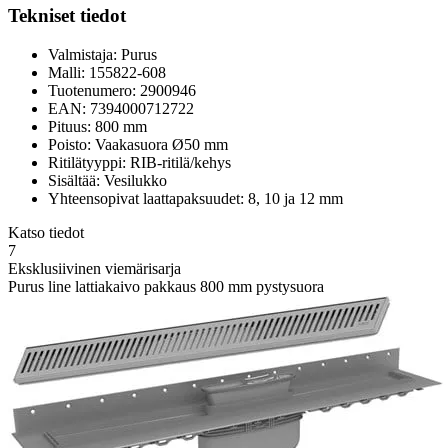
Tekniset tiedot
Valmistaja: Purus
Malli: 155822-608
Tuotenumero: 2900946
EAN: 7394000712722
Pituus: 800 mm
Poisto: Vaakasuora Ø50 mm
Ritilätyyppi: RIB-ritilä/kehys
Sisältää: Vesilukko
Yhteensopivat laattapaksuudet: 8, 10 ja 12 mm
Katso tiedot
7
Eksklusiivinen viemärisarja
Purus line lattiakaivo pakkaus 800 mm pystysuora