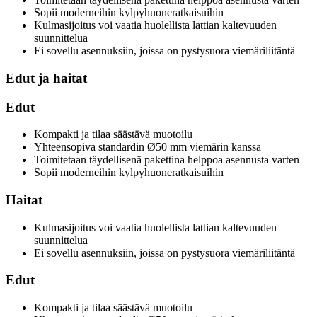
Sopii moderneihin kylpyhuoneratkaisuihin
Kulmasijoitus voi vaatia huolellista lattian kaltevuuden
suunnittelua
Ei sovellu asennuksiin, joissa on pystysuora viemäriliitäntä
Edut ja haitat
Edut
Kompakti ja tilaa säästävä muotoilu
Yhteensopiva standardin Ø50 mm viemärin kanssa
Toimitetaan täydellisenä pakettina helppoa asennusta varten
Sopii moderneihin kylpyhuoneratkaisuihin
Haitat
Kulmasijoitus voi vaatia huolellista lattian kaltevuuden
suunnittelua
Ei sovellu asennuksiin, joissa on pystysuora viemäriliitäntä
Edut
Kompakti ja tilaa säästävä muotoilu