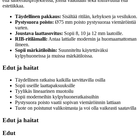
että saneerausprojekteissa, joissa vaaditaan sekä toimivuutta että
estetiikkaa.
Täydellinen pakkaus:
Sisältää ritilän, kehyksen ja vesilukon.
Pystysuora poisto:
Ø75 mm poisto pystysuoraa viemäröintiä
varten.
Joustava laattasovitus:
Sopii 8, 10 ja 12 mm laatoille.
RIB-ritilämalli:
Antaa lattialle modernin ja huomaamattoman
ilmeen.
Sopii märkätiloihin:
Suunniteltu käytettäväksi
kylpyhuoneissa ja muissa märkätiloissa.
Edut ja haitat
Täydellinen ratkaisu kaikilla tarvittavilla osilla
Sopii useille laattapaksuuksille
Tyylikäs lineaarinen muotoilu
Sopii moderneihin kylpyhuoneratkaisuihin
Pystysuora poisto vaatii sopivan viemäröinnin lattiaan
Tuote on poistunut valikoimasta ja voi olla vaikeasti saatavilla
Edut ja haitat
Edut