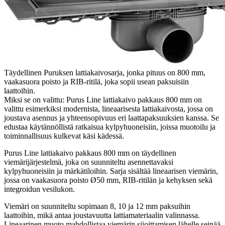
Täydellinen Puruksen lattiakaivosarja, jonka pituus on 800 mm,
vaakasuora poisto ja RIB-ritilä, joka sopii usean paksuisiin
laattoihin.
Miksi se on valittu: Purus Line lattiakaivo pakkaus 800 mm on
valittu esimerkiksi modernista, lineaarisesta lattiakaivosta, jossa on
joustava asennus ja yhteensopivuus eri laattapaksuuksien kanssa. Se
edustaa käytännöllistä ratkaisua kylpyhuoneisiin, joissa muotoilu ja
toiminnallisuus kulkevat käsi kädessä.
Purus Line lattiakaivo pakkaus 800 mm on täydellinen
viemärijärjestelmä, joka on suunniteltu asennettavaksi
kylpyhuoneisiin ja märkätiloihin. Sarja sisältää lineaarisen viemärin,
jossa on vaakasuora poisto Ø50 mm, RIB-ritilän ja kehyksen sekä
integroidun vesilukon.
Viemäri on suunniteltu sopimaan 8, 10 ja 12 mm paksuihin
laattoihin, mikä antaa joustavuutta lattiamateriaalin valinnassa.
Lineaarinen muoto mahdollistaa viemärin sijoittamisen lähelle seinää