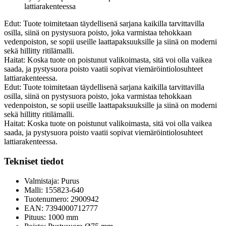
lattiarakenteessa
Edut: Tuote toimitetaan täydellisenä sarjana kaikilla tarvittavilla
osilla, siinä on pystysuora poisto, joka varmistaa tehokkaan
vedenpoiston, se sopii useille laattapaksuuksille ja siinä on moderni
sekä hillitty ritilämalli.
Haitat: Koska tuote on poistunut valikoimasta, sitä voi olla vaikea
saada, ja pystysuora poisto vaatii sopivat viemäröintiolosuhteet
lattiarakenteessa.
Edut: Tuote toimitetaan täydellisenä sarjana kaikilla tarvittavilla
osilla, siinä on pystysuora poisto, joka varmistaa tehokkaan
vedenpoiston, se sopii useille laattapaksuuksille ja siinä on moderni
sekä hillitty ritilämalli.
Haitat: Koska tuote on poistunut valikoimasta, sitä voi olla vaikea
saada, ja pystysuora poisto vaatii sopivat viemäröintiolosuhteet
lattiarakenteessa.
Tekniset tiedot
Valmistaja: Purus
Malli: 155823-640
Tuotenumero: 2900942
EAN: 7394000712777
Pituus: 1000 mm