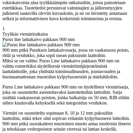
vakiokaivoista aina tyylikkäämpiin ratkaisuihin, joissa painotetaan
estetiikkaa. Tuotetiedot perustuvat valmistajien ja jälleenmyyjien
julkisesti saatavilla oleviin kuvauksiin, ja ne on tiivistetty antamaan
selkeä ja informatiivinen kuva keskeisistä toiminnoista ja eroista.
1
Tyylikäs viemäriratkaisu
Purus line lattiakaivo pakkaus 900 mm
900 mm pitkä Puruksen lattiakaivosarja, jossa on vaakasuora poisto,
ritilä ja vesilukko, joka sopii usean paksuisiin laattoihin.
Miksi se on valittu: Purus Line lattiakaivo pakkaus 900 mm on
valittu esimerkiksi täydellisestä viemäröintijärjestelmästä
laattalattioille, joka yhdistää toiminnallisuuden, joustavuuden ja
huomaamattoman muotoilun kylpyhuoneisiin ja märkätiloihin.
Purus Line lattiakaivo pakkaus 900 mm on täydellinen viemärisarja,
joka on suunniteltu asennettavaksi laatoitettuihin lattioihin. Sarja
sisältää vaakasuoran poiston, jonka halkaisija on 50 mm, RIB-ritilän
siihen kuuluvalla kehyksellä sekä integroidun vesilukon.
Viemäri on suunniteltu sopimaan 8, 10 ja 12 mm paksuihin
laattoihin, mikä tekee siitä sopivan erilaisiin kylpyhuoneen lattioihin.
900 mm pitkä suorakaiteen muotoinen muoto antaa modernin ilmeen
ja tehokkaan vedenpoiston seinän vieressä tai lattian keskellä.