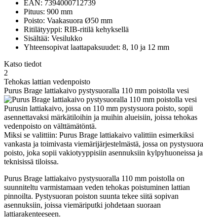
EAN: 7394000712739
Pituus: 900 mm
Poisto: Vaakasuora Ø50 mm
Ritilätyyppi: RIB-ritilä kehyksellä
Sisältää: Vesilukko
Yhteensopivat laattapaksuudet: 8, 10 ja 12 mm
Katso tiedot
2
Tehokas lattian vedenpoisto
Purus Brage lattiakaivo pystysuoralla 110 mm poistolla vesi
Purusin lattiakaivo, jossa on 110 mm pystysuora poisto, sopii
asennettavaksi märkätiloihin ja muihin alueisiin, joissa tehokas
vedenpoisto on välttämätöntä.
Miksi se valittiin: Purus Brage lattiakaivo valittiin esimerkiksi
vankasta ja toimivasta viemärijärjestelmästä, jossa on pystysuora
poisto, joka sopii vakiotyyppisiin asennuksiin kylpyhuoneissa ja
teknisissä tiloissa.
Purus Brage lattiakaivo pystysuoralla 110 mm poistolla on
suunniteltu varmistamaan veden tehokas poistuminen lattian
pinnoilta. Pystysuoran poiston suunta tekee siitä sopivan
asennuksiin, joissa viemäriputki johdetaan suoraan
lattiarakenteeseen.