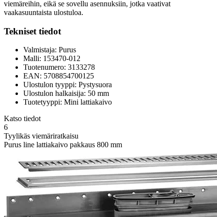
viemäreihin, eikä se sovellu asennuksiin, jotka vaativat
vaakasuuntaista ulostuloa.
Tekniset tiedot
Valmistaja: Purus
Malli: 153470-012
Tuotenumero: 3133278
EAN: 5708854700125
Ulostulon tyyppi: Pystysuora
Ulostulon halkaisija: 50 mm
Tuotetyyppi: Mini lattiakaivo
Katso tiedot
6
Tyylikäs viemäriratkaisu
Purus line lattiakaivo pakkaus 800 mm