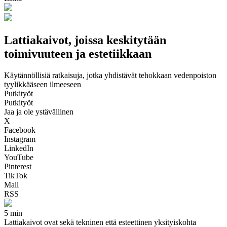
Lattiakaivot, joissa keskitytään
toimivuuteen ja estetiikkaan
Käytännöllisiä ratkaisuja, jotka yhdistävät tehokkaan vedenpoiston
tyylikkääseen ilmeeseen
Putkityöt
Putkityöt
Jaa ja ole ystävällinen
X
Facebook
Instagram
LinkedIn
YouTube
Pinterest
TikTok
Mail
RSS
5 min
Lattiakaivot ovat sekä tekninen että esteettinen yksityiskohta