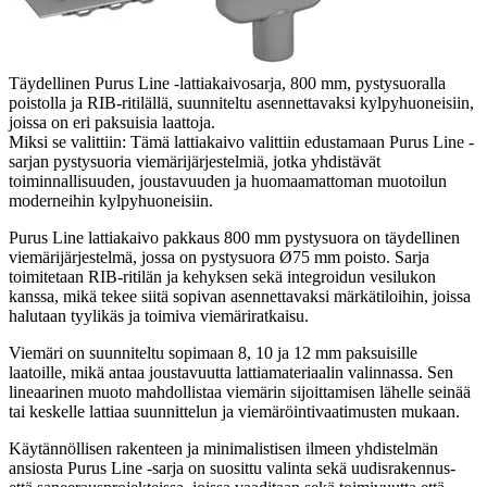
Täydellinen Purus Line -lattiakaivosarja, 800 mm, pystysuoralla
poistolla ja RIB-ritilällä, suunniteltu asennettavaksi kylpyhuoneisiin,
joissa on eri paksuisia laattoja.
Miksi se valittiin: Tämä lattiakaivo valittiin edustamaan Purus Line -
sarjan pystysuoria viemärijärjestelmiä, jotka yhdistävät
toiminnallisuuden, joustavuuden ja huomaamattoman muotoilun
moderneihin kylpyhuoneisiin.
Purus Line lattiakaivo pakkaus 800 mm pystysuora on täydellinen
viemärijärjestelmä, jossa on pystysuora Ø75 mm poisto. Sarja
toimitetaan RIB-ritilän ja kehyksen sekä integroidun vesilukon
kanssa, mikä tekee siitä sopivan asennettavaksi märkätiloihin, joissa
halutaan tyylikäs ja toimiva viemäriratkaisu.
Viemäri on suunniteltu sopimaan 8, 10 ja 12 mm paksuisille
laatoille, mikä antaa joustavuutta lattiamateriaalin valinnassa. Sen
lineaarinen muoto mahdollistaa viemärin sijoittamisen lähelle seinää
tai keskelle lattiaa suunnittelun ja viemäröintivaatimusten mukaan.
Käytännöllisen rakenteen ja minimalistisen ilmeen yhdistelmän
ansiosta Purus Line -sarja on suosittu valinta sekä uudisrakennus-