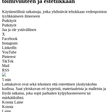
toimivuuteen ja estetiikkaan
Käytännöllisiä ratkaisuja, jotka yhdistävät tehokkaan vedenpoiston
tyylikkääseen ilmeeseen
Putkityöt
Putkityöt
Jaa ja ole ystävällinen
X
Facebook
Instagram
LinkedIn
YouTube
Pinterest
TikTok
Mail
RSS
5 min
Lattiakaivot ovat sekä tekninen että esteettinen yksityiskohta
kodissa. Saat yleiskuvan eri tyypeistä, materiaaleista ja malleista ja
löydä ratkaisu, joka sopii parhaiten kylpyhuoneeseesi tai
märkätiloihisi.
Konsta Laine
Konsta
Laine