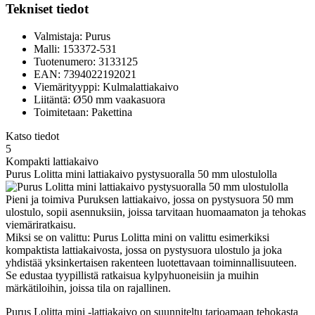
Tekniset tiedot
Valmistaja: Purus
Malli: 153372-531
Tuotenumero: 3133125
EAN: 7394022192021
Viemärityyppi: Kulmalattiakaivo
Liitäntä: Ø50 mm vaakasuora
Toimitetaan: Pakettina
Katso tiedot
5
Kompakti lattiakaivo
Purus Lolitta mini lattiakaivo pystysuoralla 50 mm ulostulolla
Pieni ja toimiva Puruksen lattiakaivo, jossa on pystysuora 50 mm
ulostulo, sopii asennuksiin, joissa tarvitaan huomaamaton ja tehokas
viemäriratkaisu.
Miksi se on valittu: Purus Lolitta mini on valittu esimerkiksi
kompaktista lattiakaivosta, jossa on pystysuora ulostulo ja joka
yhdistää yksinkertaisen rakenteen luotettavaan toiminnallisuuteen.
Se edustaa tyypillistä ratkaisua kylpyhuoneisiin ja muihin
märkätiloihin, joissa tila on rajallinen.
Purus Lolitta mini -lattiakaivo on suunniteltu tarjoamaan tehokasta