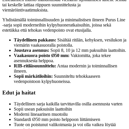
tai keskelle lattiaa riippuen suunnittelusta ja
viemäröintivaatimuksista.
Yhdistämällä toiminnallisuuden ja minimalistisen ilmeen Purus Line
-sarja sopii moderneihin kylpyhuoneratkaisuihin, joissa sekä
estetiikka että tehokas vedenpoisto ovat etusijalla.
Täydellinen pakkaus:
Sisältää ritilän, kehyksen, vesilukon ja
viemärin vaakasuoralla poistolla.
Joustava asennus:
Sopii 8, 10 ja 12 mm paksuihin laattoihin.
Vaakasuora poisto Ø50 mm:
Vakiomitta, joka tekee
asennuksesta helppoa.
RIB-ritiläsuunnittelu:
Antaa modernin ja toiminnallisen
ilmeen.
Sopii märkätiloihin:
Suunniteltu tehokkaaseen
vedenpoistoon kylpyhuoneissa.
Edut ja haitat
Täydellinen sarja kaikilla tarvittavilla osilla asennusta varten
Sopii usean paksuisiin laattoihin
Moderni lineaarinen muotoilu
Standardi Ø50 mm poisto helppoon liittämiseen
Tuote on poistunut valikoimasta ja voi olla vaikea löytää