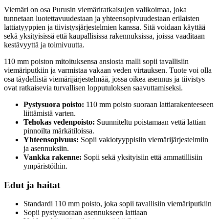
Viemäri on osa Purusin viemäriratkaisujen valikoimaa, joka
tunnetaan luotettavuudestaan ja yhteensopivuudestaan erilaisten
lattiatyyppien ja tiivistysjärjestelmien kanssa. Sitä voidaan käyttää
sekä yksityisissä että kaupallisissa rakennuksissa, joissa vaaditaan
kestävyyttä ja toimivuutta.
110 mm poiston mitoituksensa ansiosta malli sopii tavallisiin
viemäriputkiin ja varmistaa vakaan veden virtauksen. Tuote voi olla
osa täydellistä viemärijärjestelmää, jossa oikea asennus ja tiivistys
ovat ratkaisevia turvallisen lopputuloksen saavuttamiseksi.
Pystysuora poisto:
110 mm poisto suoraan lattiarakenteeseen
liittämistä varten.
Tehokas vedenpoisto:
Suunniteltu poistamaan vettä lattian
pinnoilta märkätiloissa.
Yhteensopivuus:
Sopii vakiotyyppisiin viemärijärjestelmiin
ja asennuksiin.
Vankka rakenne:
Sopii sekä yksityisiin että ammatillisiin
ympäristöihin.
Edut ja haitat
Standardi 110 mm poisto, joka sopii tavallisiin viemäriputkiin
Sopii pystysuoraan asennukseen lattiaan