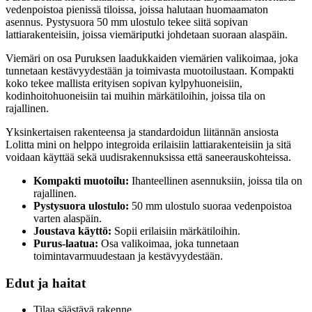
vedenpoistoa pienissä tiloissa, joissa halutaan huomaamaton
asennus. Pystysuora 50 mm ulostulo tekee siitä sopivan
lattiarakenteisiin, joissa viemäriputki johdetaan suoraan alaspäin.
Viemäri on osa Puruksen laadukkaiden viemärien valikoimaa, joka
tunnetaan kestävyydestään ja toimivasta muotoilustaan. Kompakti
koko tekee mallista erityisen sopivan kylpyhuoneisiin,
kodinhoitohuoneisiin tai muihin märkätiloihin, joissa tila on
rajallinen.
Yksinkertaisen rakenteensa ja standardoidun liitännän ansiosta
Lolitta mini on helppo integroida erilaisiin lattiarakenteisiin ja sitä
voidaan käyttää sekä uudisrakennuksissa että saneerauskohteissa.
Kompakti muotoilu:
Ihanteellinen asennuksiin, joissa tila on
rajallinen.
Pystysuora ulostulo:
50 mm ulostulo suoraa vedenpoistoa
varten alaspäin.
Joustava käyttö:
Sopii erilaisiin märkätiloihin.
Purus-laatua:
Osa valikoimaa, joka tunnetaan
toimintavarmuudestaan ja kestävyydestään.
Edut ja haitat
Tilaa säästävä rakenne