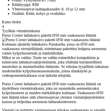
Poisto: Pystysuora Ø75 mm
Ritilätyyppi: RIB
Yhteensopivat laattapaksuudet: 8, 10 ja 12 mm
Sisältää: Ritilä, kehys ja vesilukko
Katso tiedot
4
Tyylikäs viemäriratkaisu
Purus Corner lattiakaivo paketti Ø50 mm vaakasuora liitäntä
Kulmaan sijoitettu lattiakaivo Purukselta, jossa on Ø50 mm
vaakasuora viemäriliitäntä, toimitetaan pakettina helppoa asennusta
varten kylpyhuoneisiin ja märkätiloihin.
Miksi se on valittu: Tuote on valittu esimerkiksi kompaktista ja
toimivasta lattiakaivojärjestelmästä, joka yhdistää käytännöllisen
muotoilun ja standardoidun liitännän. Se edustaa tyypillistä ratkaisua
moderneihin kylpyhuoneasennuksiin, joissa tilankäyttö ja
vedenpoistotehokkuus ovat tärkeitä tekijöitä.
Purus Corner lattiakaivo paketti Ø50 mm vaakasuora liitäntä on
täydellinen viemäriratkaisu, joka on suunniteltu asennettavaksi
kylpyhuoneen ja muiden märkätilojen kulmaan. Vaakasuora Ø50
mm liitäntä tekee siitä yhteensopivan yleisten viemärijärjestelmien
kanssa ja helpottaa asennusta lattiarakenteeseen.
Viemäri on kehitetty varmistamaan tehokas vedenpoisto ja samalla