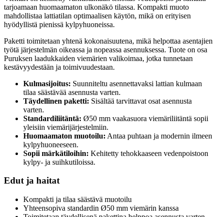
tarjoamaan huomaamaton ulkonäkö tilassa. Kompakti muoto
mahdollistaa lattiatilan optimaalisen käytön, mikä on erityisen
hyödyllistä pienissä kylpyhuoneissa.
Paketti toimitetaan yhtenä kokonaisuutena, mikä helpottaa asentajien
työtä järjestelmän oikeassa ja nopeassa asennuksessa. Tuote on osa
Puruksen laadukkaiden viemärien valikoimaa, jotka tunnetaan
kestävyydestään ja toimivuudestaan.
Kulmasijoitus:
Suunniteltu asennettavaksi lattian kulmaan
tilaa säästävää asennusta varten.
Täydellinen paketti:
Sisältää tarvittavat osat asennusta
varten.
Standardiliitäntä:
Ø50 mm vaakasuora viemäriliitäntä sopii
yleisiin viemärijärjestelmiin.
Huomaamaton muotoilu:
Antaa puhtaan ja modernin ilmeen
kylpyhuoneeseen.
Sopii märkätiloihin:
Kehitetty tehokkaaseen vedenpoistoon
kylpy- ja suihkutiloissa.
Edut ja haitat
Kompakti ja tilaa säästävä muotoilu
Yhteensopiva standardin Ø50 mm viemärin kanssa
Toimitetaan täydellisenä pakettina helppoa asennusta varten