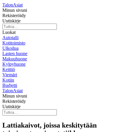
TalonAsiat
Minun sivuni
Rekisteröidy
Uutiskirje
Luokat
Autotalli
Kotitoimisto
Ulkoilua
Lasten huone
Makuuhuone
Kylpyhuone
Keittiö
Viemäri
Kotiin
Budjetti
TalonAsiat
Minun sivuni
Rekisteröidy
Uutiskirje
Lattiakaivot, joissa keskitytään