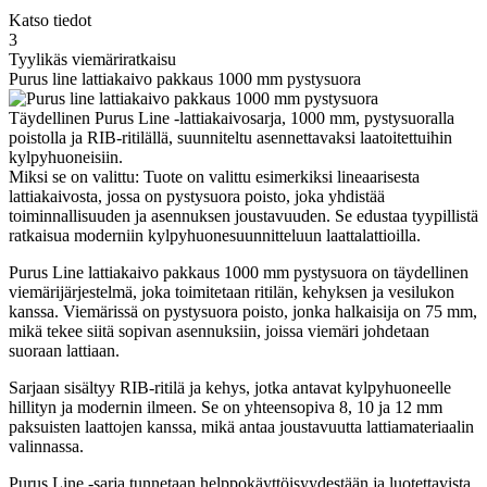
Katso tiedot
3
Tyylikäs viemäriratkaisu
Purus line lattiakaivo pakkaus 1000 mm pystysuora
Täydellinen Purus Line -lattiakaivosarja, 1000 mm, pystysuoralla
poistolla ja RIB-ritilällä, suunniteltu asennettavaksi laatoitettuihin
kylpyhuoneisiin.
Miksi se on valittu: Tuote on valittu esimerkiksi lineaarisesta
lattiakaivosta, jossa on pystysuora poisto, joka yhdistää
toiminnallisuuden ja asennuksen joustavuuden. Se edustaa tyypillistä
ratkaisua moderniin kylpyhuonesuunnitteluun laattalattioilla.
Purus Line lattiakaivo pakkaus 1000 mm pystysuora on täydellinen
viemärijärjestelmä, joka toimitetaan ritilän, kehyksen ja vesilukon
kanssa. Viemärissä on pystysuora poisto, jonka halkaisija on 75 mm,
mikä tekee siitä sopivan asennuksiin, joissa viemäri johdetaan
suoraan lattiaan.
Sarjaan sisältyy RIB-ritilä ja kehys, jotka antavat kylpyhuoneelle
hillityn ja modernin ilmeen. Se on yhteensopiva 8, 10 ja 12 mm
paksuisten laattojen kanssa, mikä antaa joustavuutta lattiamateriaalin
valinnassa.
Purus Line -sarja tunnetaan helppokäyttöisyydestään ja luotettavista