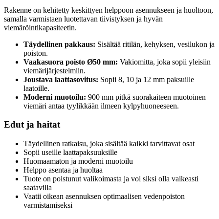
Rakenne on kehitetty keskittyen helppoon asennukseen ja huoltoon,
samalla varmistaen luotettavan tiivistyksen ja hyvän
viemäröintikapasiteetin.
Täydellinen pakkaus:
Sisältää ritilän, kehyksen, vesilukon ja
poiston.
Vaakasuora poisto Ø50 mm:
Vakiomitta, joka sopii yleisiin
viemärijärjestelmiin.
Joustava laattasovitus:
Sopii 8, 10 ja 12 mm paksuille
laatoille.
Moderni muotoilu:
900 mm pitkä suorakaiteen muotoinen
viemäri antaa tyylikkään ilmeen kylpyhuoneeseen.
Edut ja haitat
Täydellinen ratkaisu, joka sisältää kaikki tarvittavat osat
Sopii useille laattapaksuuksille
Huomaamaton ja moderni muotoilu
Helppo asentaa ja huoltaa
Tuote on poistunut valikoimasta ja voi siksi olla vaikeasti
saatavilla
Vaatii oikean asennuksen optimaalisen vedenpoiston
varmistamiseksi