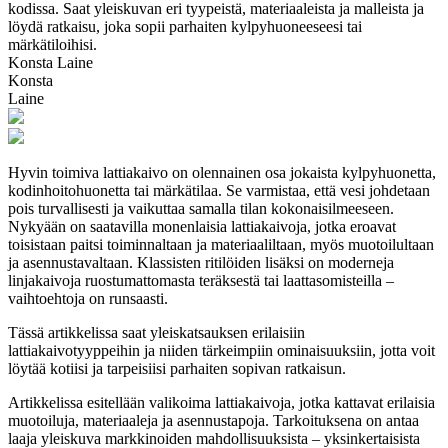
kodissa. Saat yleiskuvan eri tyypeistä, materiaaleista ja malleista ja
löydä ratkaisu, joka sopii parhaiten kylpyhuoneeseesi tai
märkätiloihisi.
Konsta Laine
Konsta
Laine
Hyvin toimiva lattiakaivo on olennainen osa jokaista kylpyhuonetta,
kodinhoitohuonetta tai märkätilaa. Se varmistaa, että vesi johdetaan
pois turvallisesti ja vaikuttaa samalla tilan kokonaisilmeeseen.
Nykyään on saatavilla monenlaisia lattiakaivoja, jotka eroavat
toisistaan paitsi toiminnaltaan ja materiaaliltaan, myös muotoilultaan
ja asennustavaltaan. Klassisten ritilöiden lisäksi on moderneja
linjakaivoja ruostumattomasta teräksestä tai laattasomisteilla –
vaihtoehtoja on runsaasti.
Tässä artikkelissa saat yleiskatsauksen erilaisiin
lattiakaivotyyppeihin ja niiden tärkeimpiin ominaisuuksiin, jotta voit
löytää kotiisi ja tarpeisiisi parhaiten sopivan ratkaisun.
Artikkelissa esitellään valikoima lattiakaivoja, jotka kattavat erilaisia
muotoiluja, materiaaleja ja asennustapoja. Tarkoituksena on antaa
laaja yleiskuva markkinoiden mahdollisuuksista – yksinkertaisista