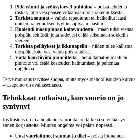
Pidä rännit ja syöksytorvet puhtaina
– poista lehdet ja
roskat, jotta vesi pääsee virtaamaan pois rakennuksesta.
Tarkista saumat
– vaihda rapautunut tai halkeillut laasti
uuteen, rakennuksen tyyliin sopivaan laastiin.
Huolehdi maanpinnan kaltevuudesta
– maan tulisi viettää
poispäin seinästä, jotta sadevesi ei jää seisomaan sokkelin
viereen.
Tarkista pellitykset ja ikkunapellit
– niiden tulee kallistua
ulospäin, jotta vesi valuu pois seinästä.
Vältä liian tiiviitä pinnoitteita
– hengittämätön maali tai
pinnoite voi estää kosteuden haihtumisen ja pahentaa
ongelmaa.
Terve muuraus tarvitsee suojaa, mutta myös mahdollisuuden kuivua
– tasapaino on avainasemassa.
Tehokkaat ratkaisut, kun vaurio on jo
syntynyt
Jos kosteus on jo aiheuttanut vaurioita, on tärkeää selvittää syy
ennen korjaustöitä. Muuten ongelma voi palata nopeasti.
Uusi vaurioituneet saumat ja tiilet
– poista irtonainen