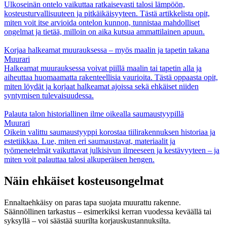
Ulkoseinän ontelo vaikuttaa ratkaisevasti talosi lämpöön,
kosteusturvallisuuteen ja pitkäikäisyyteen. Tästä artikkelista opit,
miten voit itse arvioida ontelon kunnon, tunnistaa mahdolliset
ongelmat ja tietää, milloin on aika kutsua ammattilainen apuun.
Korjaa halkeamat muurauksessa – myös maalin ja tapetin takana
Muurari
Halkeamat muurauksessa voivat piillä maalin tai tapetin alla ja
aiheuttaa huomaamatta rakenteellisia vaurioita. Tästä oppaasta opit,
miten löydät ja korjaat halkeamat ajoissa sekä ehkäiset niiden
syntymisen tulevaisuudessa.
Palauta talon historiallinen ilme oikealla saumaustyypillä
Muurari
Oikein valittu saumaustyyppi korostaa tiilirakennuksen historiaa ja
estetiikkaa. Lue, miten eri saumaustavat, materiaalit ja
työmenetelmät vaikuttavat julkisivun ilmeeseen ja kestävyyteen – ja
miten voit palauttaa talosi alkuperäisen hengen.
Näin ehkäiset kosteusongelmat
Ennaltaehkäisy on paras tapa suojata muurattu rakenne.
Säännöllinen tarkastus – esimerkiksi kerran vuodessa keväällä tai
syksyllä – voi säästää suurilta korjauskustannuksilta.