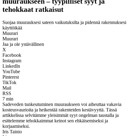
muuraukseen – tyypilliset syyt ja
tehokkaat ratkaisut
Suojaa muurauksesi sateen vaikutuksilta ja pidennä rakennuksesi
käyttöikää
Muurari
Muurari
Jaa ja ole ystävällinen
X
Facebook
Instagram
LinkedIn
YouTube
Pinterest
TikTok
Mail
RSS
7 min
Sadeveden tunkeutuminen muuraukseen voi aiheuttaa vakavia
kosteusvaurioita ja heikentää rakenteiden kestävyyttä. Tässä
artikkelissa selvitämme yleisimmät syyt ongelman taustalla ja
esittelemme tehokkaimmat keinot sen ehkäisemiseksi ja
korjaamiseksi.
Iris Tainio