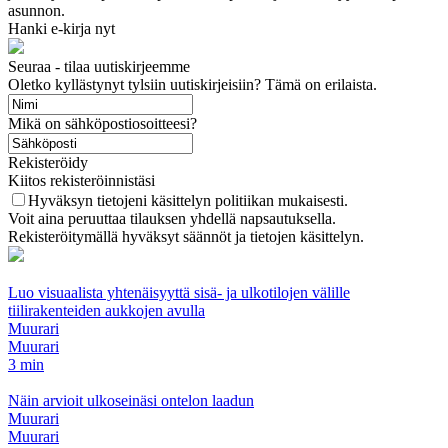
asunnon.
Hanki e-kirja nyt
Seuraa - tilaa uutiskirjeemme
Oletko kyllästynyt tylsiin uutiskirjeisiin? Tämä on erilaista.
Mikä on sähköpostiosoitteesi?
Rekisteröidy
Kiitos rekisteröinnistäsi
Hyväksyn tietojeni käsittelyn politiikan mukaisesti.
Voit aina peruuttaa tilauksen yhdellä napsautuksella.
Rekisteröitymällä hyväksyt säännöt ja tietojen käsittelyn.
Luo visuaalista yhtenäisyyttä sisä- ja ulkotilojen välille
tiilirakenteiden aukkojen avulla
Muurari
Muurari
3 min
Näin arvioit ulkoseinäsi ontelon laadun
Muurari
Muurari