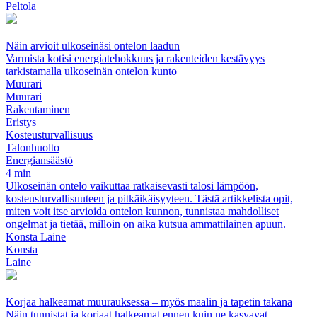
Peltola
Näin arvioit ulkoseinäsi ontelon laadun
Varmista kotisi energiatehokkuus ja rakenteiden kestävyys
tarkistamalla ulkoseinän ontelon kunto
Muurari
Muurari
Rakentaminen
Eristys
Kosteusturvallisuus
Talonhuolto
Energiansäästö
4 min
Ulkoseinän ontelo vaikuttaa ratkaisevasti talosi lämpöön,
kosteusturvallisuuteen ja pitkäikäisyyteen. Tästä artikkelista opit,
miten voit itse arvioida ontelon kunnon, tunnistaa mahdolliset
ongelmat ja tietää, milloin on aika kutsua ammattilainen apuun.
Konsta Laine
Konsta
Laine
Korjaa halkeamat muurauksessa – myös maalin ja tapetin takana
Näin tunnistat ja korjaat halkeamat ennen kuin ne kasvavat