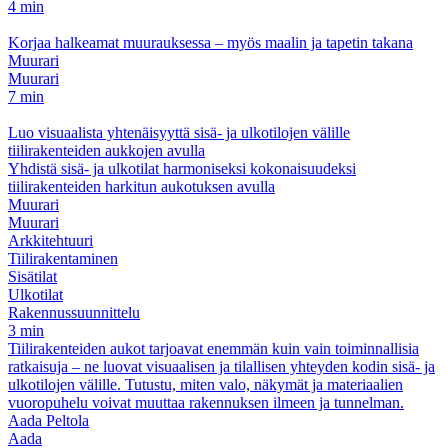
4 min
Korjaa halkeamat muurauksessa – myös maalin ja tapetin takana
Muurari
Muurari
7 min
Luo visuaalista yhtenäisyyttä sisä- ja ulkotilojen välille
tiilirakenteiden aukkojen avulla
Yhdistä sisä- ja ulkotilat harmoniseksi kokonaisuudeksi
tiilirakenteiden harkitun aukotuksen avulla
Muurari
Muurari
Arkkitehtuuri
Tiilirakentaminen
Sisätilat
Ulkotilat
Rakennussuunnittelu
3 min
Tiilirakenteiden aukot tarjoavat enemmän kuin vain toiminnallisia
ratkaisuja – ne luovat visuaalisen ja tilallisen yhteyden kodin sisä- ja
ulkotilojen välille. Tutustu, miten valo, näkymät ja materiaalien
vuoropuhelu voivat muuttaa rakennuksen ilmeen ja tunnelman.
Aada Peltola
Aada