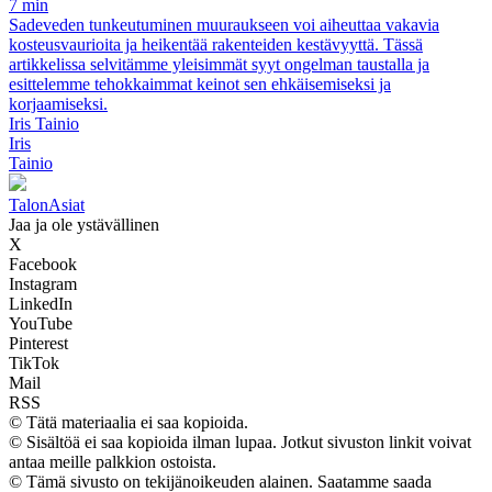
7 min
Sadeveden tunkeutuminen muuraukseen voi aiheuttaa vakavia
kosteusvaurioita ja heikentää rakenteiden kestävyyttä. Tässä
artikkelissa selvitämme yleisimmät syyt ongelman taustalla ja
esittelemme tehokkaimmat keinot sen ehkäisemiseksi ja
korjaamiseksi.
Iris Tainio
Iris
Tainio
TalonAsiat
Jaa ja ole ystävällinen
X
Facebook
Instagram
LinkedIn
YouTube
Pinterest
TikTok
Mail
RSS
© Tätä materiaalia ei saa kopioida.
© Sisältöä ei saa kopioida ilman lupaa. Jotkut sivuston linkit voivat
antaa meille palkkion ostoista.
© Tämä sivusto on tekijänoikeuden alainen. Saatamme saada