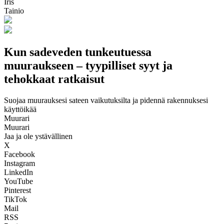
Iris
Tainio
Kun sadeveden tunkeutuessa
muuraukseen – tyypilliset syyt ja
tehokkaat ratkaisut
Suojaa muurauksesi sateen vaikutuksilta ja pidennä rakennuksesi
käyttöikää
Muurari
Muurari
Jaa ja ole ystävällinen
X
Facebook
Instagram
LinkedIn
YouTube
Pinterest
TikTok
Mail
RSS