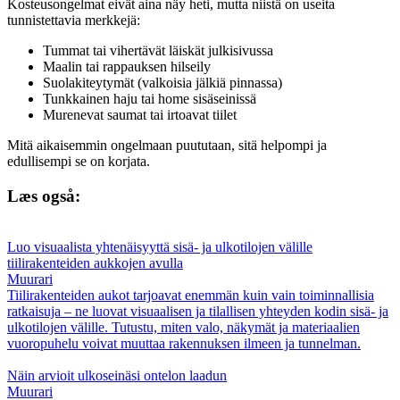
Kosteusongelmat eivät aina näy heti, mutta niistä on useita
tunnistettavia merkkejä:
Tummat tai vihertävät läiskät julkisivussa
Maalin tai rappauksen hilseily
Suolakiteytymät (valkoisia jälkiä pinnassa)
Tunkkainen haju tai home sisäseinissä
Murenevat saumat tai irtoavat tiilet
Mitä aikaisemmin ongelmaan puututaan, sitä helpompi ja
edullisempi se on korjata.
Læs også:
Luo visuaalista yhtenäisyyttä sisä- ja ulkotilojen välille
tiilirakenteiden aukkojen avulla
Muurari
Tiilirakenteiden aukot tarjoavat enemmän kuin vain toiminnallisia
ratkaisuja – ne luovat visuaalisen ja tilallisen yhteyden kodin sisä- ja
ulkotilojen välille. Tutustu, miten valo, näkymät ja materiaalien
vuoropuhelu voivat muuttaa rakennuksen ilmeen ja tunnelman.
Näin arvioit ulkoseinäsi ontelon laadun
Muurari