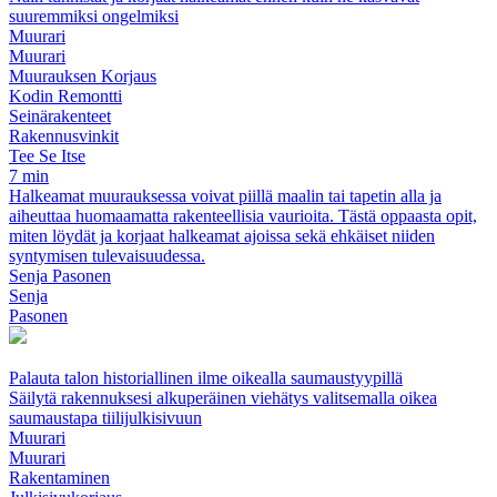
suuremmiksi ongelmiksi
Muurari
Muurari
Muurauksen Korjaus
Kodin Remontti
Seinärakenteet
Rakennusvinkit
Tee Se Itse
7 min
Halkeamat muurauksessa voivat piillä maalin tai tapetin alla ja
aiheuttaa huomaamatta rakenteellisia vaurioita. Tästä oppaasta opit,
miten löydät ja korjaat halkeamat ajoissa sekä ehkäiset niiden
syntymisen tulevaisuudessa.
Senja Pasonen
Senja
Pasonen
Palauta talon historiallinen ilme oikealla saumaustyypillä
Säilytä rakennuksesi alkuperäinen viehätys valitsemalla oikea
saumaustapa tiilijulkisivuun
Muurari
Muurari
Rakentaminen