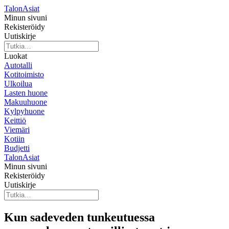
TalonAsiat
Minun sivuni
Rekisteröidy
Uutiskirje
Luokat
Autotalli
Kotitoimisto
Ulkoilua
Lasten huone
Makuuhuone
Kylpyhuone
Keittiö
Viemäri
Kotiin
Budjetti
TalonAsiat
Minun sivuni
Rekisteröidy
Uutiskirje
Kun sadeveden tunkeutuessa