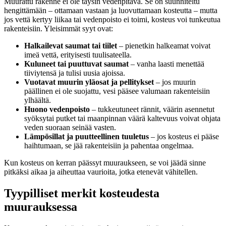
Muurattu rakenne ei ole täysin vedenpitävä. Se on suunniteltu
hengittämään – ottamaan vastaan ja luovuttamaan kosteutta – mutta
jos vettä kertyy liikaa tai vedenpoisto ei toimi, kosteus voi tunkeutua
rakenteisiin. Yleisimmät syyt ovat:
Halkailevat saumat tai tiilet
– pienetkin halkeamat voivat
imeä vettä, erityisesti tuulisateella.
Kuluneet tai puuttuvat saumat
– vanha laasti menettää
tiiviytensä ja tulisi uusia ajoissa.
Vuotavat muurin yläosat ja pellitykset
– jos muurin
päällinen ei ole suojattu, vesi pääsee valumaan rakenteisiin
ylhäältä.
Huono vedenpoisto
– tukkeutuneet rännit, väärin asennetut
syöksytai putket tai maanpinnan väärä kaltevuus voivat ohjata
veden suoraan seinää vasten.
Lämpösillat ja puutteellinen tuuletus
– jos kosteus ei pääse
haihtumaan, se jää rakenteisiin ja pahentaa ongelmaa.
Kun kosteus on kerran päässyt muuraukseen, se voi jäädä sinne
pitkäksi aikaa ja aiheuttaa vaurioita, jotka etenevät vähitellen.
Tyypilliset merkit kosteudesta
muurauksessa