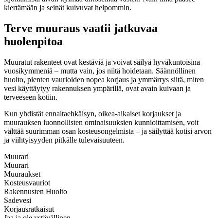
kiertämään ja seinät kuivuvat helpommin.
Terve muuraus vaatii jatkuvaa
huolenpitoa
Muuratut rakenteet ovat kestäviä ja voivat säilyä hyväkuntoisina
vuosikymmeniä – mutta vain, jos niitä hoidetaan. Säännöllinen
huolto, pienten vaurioiden nopea korjaus ja ymmärrys siitä, miten
vesi käyttäytyy rakennuksen ympärillä, ovat avain kuivaan ja
terveeseen kotiin.
Kun yhdistät ennaltaehkäisyn, oikea-aikaiset korjaukset ja
muurauksen luonnollisten ominaisuuksien kunnioittamisen, voit
välttää suurimman osan kosteusongelmista – ja säilyttää kotisi arvon
ja viihtyisyyden pitkälle tulevaisuuteen.
Muurari
Muurari
Muuraukset
Kosteusvauriot
Rakennusten Huolto
Sadevesi
Korjausratkaisut
Jaa ja ole ystävällinen