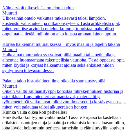
Näin arvioit ulkoseinäsi ontelon laadun
Muurari
Ulkoseinän ontelo vaikuttaa ratkaisevasti talosi lämpöön,
kosteusturvallisuuteen ja pitkäikäisyyteen. Tästä artikkelista opit,
miten voit itse arvioida ontelon kunnon, tunnistaa mahdolliset
ongelmat ja tietää, milloin on aika kutsua ammattilainen apuun.
Korjaa halkeamat muurauksessa – myös maalin ja tapetin takana
Muurari
Halkeamat muurauksessa voivat piillä maalin tai tapetin alla ja
aiheuttaa huomaamatta rakenteellisia vaurioita. Tästä oppaasta opit,
miten löydät ja korjaat halkeamat ajoissa sekä ehkäiset niiden
syntymisen tulevaisuudessa.
Palauta talon historiallinen ilme oikealla saumaustyypillä
Muurari
Oikein valittu saumaustyyppi korostaa tiilirakennuksen historiaa ja
estetiikkaa. Lue, miten eri saumaustavat, materiaalit ja
työmenetelmät vaikuttavat julkisivun ilmeeseen ja kestävyyteen – ja
miten voit palauttaa talosi alkuperäisen hengen.
Kuinka valita oikea koti perheellesi
Harkitsetko kotityypin vaihtamista? Tässä e-kirjassa tarkastellaan
erilaisten asuntojen etuja ja haittoja rivitaloista kerrostaloasuntoihin,
jotta löydät helpommin perheesi tarpeisiin ja elämäntyyliin sopivan