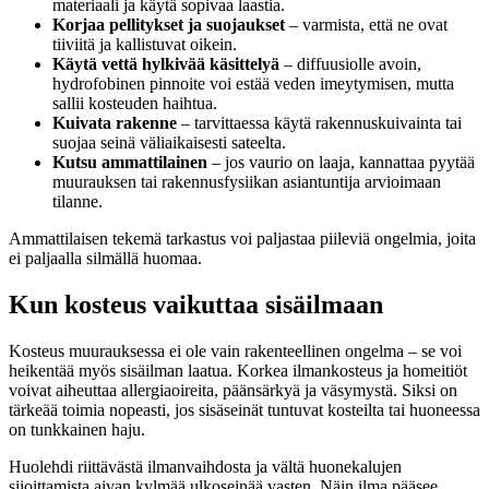
materiaali ja käytä sopivaa laastia.
Korjaa pellitykset ja suojaukset
– varmista, että ne ovat
tiiviitä ja kallistuvat oikein.
Käytä vettä hylkivää käsittelyä
– diffuusiolle avoin,
hydrofobinen pinnoite voi estää veden imeytymisen, mutta
sallii kosteuden haihtua.
Kuivata rakenne
– tarvittaessa käytä rakennuskuivainta tai
suojaa seinä väliaikaisesti sateelta.
Kutsu ammattilainen
– jos vaurio on laaja, kannattaa pyytää
muurauksen tai rakennusfysiikan asiantuntija arvioimaan
tilanne.
Ammattilaisen tekemä tarkastus voi paljastaa piileviä ongelmia, joita
ei paljaalla silmällä huomaa.
Kun kosteus vaikuttaa sisäilmaan
Kosteus muurauksessa ei ole vain rakenteellinen ongelma – se voi
heikentää myös sisäilman laatua. Korkea ilmankosteus ja homeitiöt
voivat aiheuttaa allergiaoireita, päänsärkyä ja väsymystä. Siksi on
tärkeää toimia nopeasti, jos sisäseinät tuntuvat kosteilta tai huoneessa
on tunkkainen haju.
Huolehdi riittävästä ilmanvaihdosta ja vältä huonekalujen
sijoittamista aivan kylmää ulkoseinää vasten. Näin ilma pääsee