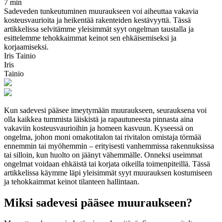
7 min
Sadeveden tunkeutuminen muuraukseen voi aiheuttaa vakavia
kosteusvaurioita ja heikentää rakenteiden kestävyyttä. Tässä
artikkelissa selvitämme yleisimmät syyt ongelman taustalla ja
esittelemme tehokkaimmat keinot sen ehkäisemiseksi ja
korjaamiseksi.
Iris Tainio
Iris
Tainio
Kun sadevesi pääsee imeytymään muuraukseen, seurauksena voi
olla kaikkea tummista läiskistä ja rapautuneesta pinnasta aina
vakaviin kosteusvaurioihin ja homeen kasvuun. Kyseessä on
ongelma, johon moni omakotitalon tai rivitalon omistaja törmää
ennemmin tai myöhemmin – erityisesti vanhemmissa rakennuksissa
tai silloin, kun huolto on jäänyt vähemmälle. Onneksi useimmat
ongelmat voidaan ehkäistä tai korjata oikeilla toimenpiteillä. Tässä
artikkelissa käymme läpi yleisimmät syyt muurauksen kostumiseen
ja tehokkaimmat keinot tilanteen hallintaan.
Miksi sadevesi pääsee muuraukseen?