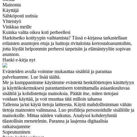
Mainonta
Käyttäjä
Sähköposti uutisia
Yhteistyö
Vinkkaa meille
Kuinka valita oikea koti perheellesi
Harkitsetko kotityypin vaihtamista? Tässä e-kirjassa tarkastellaan
erilaisten asuntojen etuja ja haittoja rivitaloista kerrostaloasuntoihin,
jotta löydät helpommin perheesi tarpeisiin ja elämäntyyliin sopivan
asunnon.
Hanki e-kirja nyt
Evästeiden avulla voimme mukauttaa sisältöä ja parantaa
palveluamme. Lue lisää täältä.
Me ja kumppanimme käytämme evästeitä henkilötietojen käsittelyyn
ja käyttökokemuksesi parantamiseen toimittamalla asiaankuuluvaa
sisältöä ja kohdistettuja mainoksia. Päätät itse, miten tietojasi
voidaan käyttää, ja voit muuttaa tätä milloin tahansa
Tallenna ja/tai käytä tietoja laitteesta. Käytä mahdollisimman vähän
tietoja mainosten valinnassa. Luo profiileja personoidulle sisällölle ja
mainoksille. Mittaa näiden vaikutus. Analysoi kohderyhmiä
tilastollisin menetelmin. Paranna ja laajenna digitaalisia
ratkaisujamme
Sopeutuminen