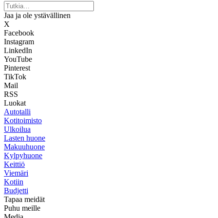
Jaa ja ole ystävällinen
X
Facebook
Instagram
LinkedIn
YouTube
Pinterest
TikTok
Mail
RSS
Luokat
Autotalli
Kotitoimisto
Ulkoilua
Lasten huone
Makuuhuone
Kylpyhuone
Keittiö
Viemäri
Kotiin
Budjetti
Tapaa meidät
Puhu meille
Media