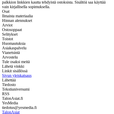
palkkion linkkien kautta tehdyistä ostoksista. Sisältöä saa käyttää
vain kirjallisella sopimuksella.
Osat
Ilmaista materiaalia
Hinnan alennukset
Arviot
Ostosoppaat
Selitykset
Toistot
Huomautuksia
Asiakaspalvelu
Vianetsintä
Arvostelu
Tule osaksi meitä
Lähetä vinkki
Linkit sisällössä
Sivun yleiskatsaus
Lähettää
Tiedosto
Tekstiuniversumi
RSS
TalonAsiat.fi
YesMedia
tiedotus@yesmedia.fi
TalonAsiat