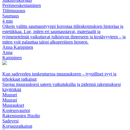
Julkisivukorjaus
Perinnerakentaminen
Tiilimuuraus
Saumaus
4 min
Oikein valittu saumaustyyppi korostaa tiilirakennuksen historiaa ja
estetiikkaa. Lue, miten eri saumaustavat, materiaalit ja
työmenetelmät vaikuttavat julkisivun ilmeeseen ja kestävyyteen – ja
miten voit palauttaa talosi alkuperäisen hengen.
Anna Karppinen
Anna
Karppinen
Kun sadeveden tunkeutuessa muuraukseen – tyypilliset syyt ja
tehokkaat ratkaisut
Suojaa muurauksesi sateen vaikutuksilta ja pidennä rakennuksesi
käyttöikää
Muurari
Muurari
Muuraukset
Kosteusvauriot
Rakennusten Huolto
Sadevesi
Korjausratkaisut