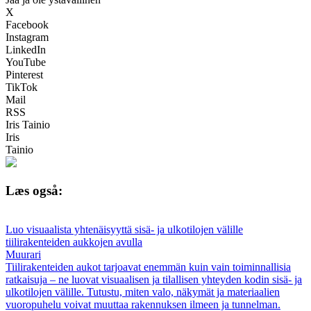
X
Facebook
Instagram
LinkedIn
YouTube
Pinterest
TikTok
Mail
RSS
Iris Tainio
Iris
Tainio
Læs også:
Luo visuaalista yhtenäisyyttä sisä- ja ulkotilojen välille
tiilirakenteiden aukkojen avulla
Muurari
Tiilirakenteiden aukot tarjoavat enemmän kuin vain toiminnallisia
ratkaisuja – ne luovat visuaalisen ja tilallisen yhteyden kodin sisä- ja
ulkotilojen välille. Tutustu, miten valo, näkymät ja materiaalien
vuoropuhelu voivat muuttaa rakennuksen ilmeen ja tunnelman.