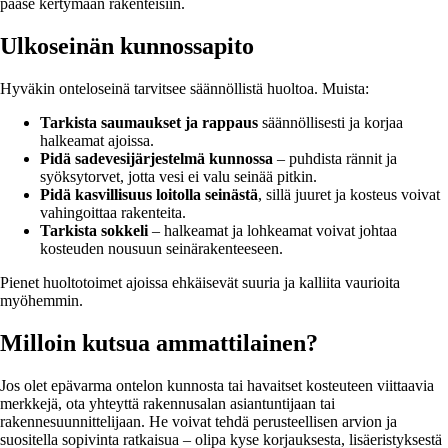
pääse kertymään rakenteisiin.
Ulkoseinän kunnossapito
Hyväkin onteloseinä tarvitsee säännöllistä huoltoa. Muista:
Tarkista saumaukset ja rappaus
säännöllisesti ja korjaa
halkeamat ajoissa.
Pidä sadevesijärjestelmä kunnossa
– puhdista rännit ja
syöksytorvet, jotta vesi ei valu seinää pitkin.
Pidä kasvillisuus loitolla seinästä
, sillä juuret ja kosteus voivat
vahingoittaa rakenteita.
Tarkista sokkeli
– halkeamat ja lohkeamat voivat johtaa
kosteuden nousuun seinärakenteeseen.
Pienet huoltotoimet ajoissa ehkäisevät suuria ja kalliita vaurioita
myöhemmin.
Milloin kutsua ammattilainen?
Jos olet epävarma ontelon kunnosta tai havaitset kosteuteen viittaavia
merkkejä, ota yhteyttä rakennusalan asiantuntijaan tai
rakennesuunnittelijaan. He voivat tehdä perusteellisen arvion ja
suositella sopivinta ratkaisua – olipa kyse korjauksesta, lisäeristyksestä