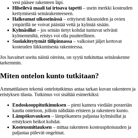
vesi pääsee rakenteen läpi.
Hilseilevä maali tai irtoava tapetti
– usein merkki kosteuden
kertymisestä seinärakenteeseen.
Halkeamat ulkoseinässä
– erityisesti ikkunoiden ja ovien
ympärillä ne voivat päästää vettä ja kylmää sisään.
Kylmäsillat
– jos seinän tietyt kohdat tuntuvat selvästi
kylmemmiltä, eristys voi olla puutteellinen.
Suolakiteytymät tiilipinnassa
– valkoiset jäljet kertovat
kosteuden liikkumisesta rakenteessa.
Jos havaitset useita näistä oireista, on syytä tutkituttaa seinärakenne
tarkemmin.
Miten ontelon kunto tutkitaan?
Ammattilaisen tekemä ontelotutkimus antaa tarkan kuvan rakenteen ja
eristyksen tilasta. Tutkimus voi sisältää esimerkiksi:
Endoskooppitutkimuksen
– pieni kamera viedään porareiän
kautta onteloon, jolloin nähdään eristeen ja rakenteen kunto.
Lämpökuvauksen
– lämpökamera paljastaa kylmäsillat ja
eristyksen heikot kohdat.
Kosteusmittauksen
– mittaa rakenteen kosteuspitoisuuden ja
paljastaa piilevät ongelmat.