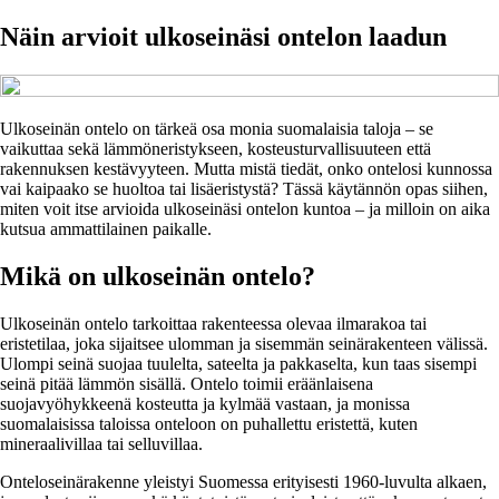
Näin arvioit ulkoseinäsi ontelon laadun
Ulkoseinän ontelo on tärkeä osa monia suomalaisia taloja – se
vaikuttaa sekä lämmöneristykseen, kosteusturvallisuuteen että
rakennuksen kestävyyteen. Mutta mistä tiedät, onko ontelosi kunnossa
vai kaipaako se huoltoa tai lisäeristystä? Tässä käytännön opas siihen,
miten voit itse arvioida ulkoseinäsi ontelon kuntoa – ja milloin on aika
kutsua ammattilainen paikalle.
Mikä on ulkoseinän ontelo?
Ulkoseinän ontelo tarkoittaa rakenteessa olevaa ilmarakoa tai
eristetilaa, joka sijaitsee ulomman ja sisemmän seinärakenteen välissä.
Ulompi seinä suojaa tuulelta, sateelta ja pakkaselta, kun taas sisempi
seinä pitää lämmön sisällä. Ontelo toimii eräänlaisena
suojavyöhykkeenä kosteutta ja kylmää vastaan, ja monissa
suomalaisissa taloissa onteloon on puhallettu eristettä, kuten
mineraalivillaa tai selluvillaa.
Onteloseinärakenne yleistyi Suomessa erityisesti 1960-luvulta alkaen,