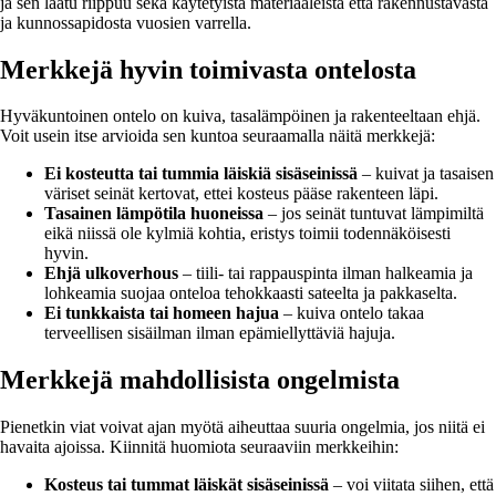
ja sen laatu riippuu sekä käytetyistä materiaaleista että rakennustavasta
ja kunnossapidosta vuosien varrella.
Merkkejä hyvin toimivasta ontelosta
Hyväkuntoinen ontelo on kuiva, tasalämpöinen ja rakenteeltaan ehjä.
Voit usein itse arvioida sen kuntoa seuraamalla näitä merkkejä:
Ei kosteutta tai tummia läiskiä sisäseinissä
– kuivat ja tasaisen
väriset seinät kertovat, ettei kosteus pääse rakenteen läpi.
Tasainen lämpötila huoneissa
– jos seinät tuntuvat lämpimiltä
eikä niissä ole kylmiä kohtia, eristys toimii todennäköisesti
hyvin.
Ehjä ulkoverhous
– tiili- tai rappauspinta ilman halkeamia ja
lohkeamia suojaa onteloa tehokkaasti sateelta ja pakkaselta.
Ei tunkkaista tai homeen hajua
– kuiva ontelo takaa
terveellisen sisäilman ilman epämiellyttäviä hajuja.
Merkkejä mahdollisista ongelmista
Pienetkin viat voivat ajan myötä aiheuttaa suuria ongelmia, jos niitä ei
havaita ajoissa. Kiinnitä huomiota seuraaviin merkkeihin:
Kosteus tai tummat läiskät sisäseinissä
– voi viitata siihen, että