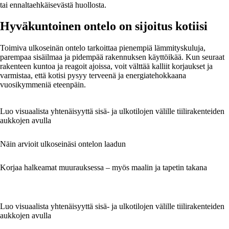
tai ennaltaehkäisevästä huollosta.
Hyväkuntoinen ontelo on sijoitus kotiisi
Toimiva ulkoseinän ontelo tarkoittaa pienempiä lämmityskuluja,
parempaa sisäilmaa ja pidempää rakennuksen käyttöikää. Kun seuraat
rakenteen kuntoa ja reagoit ajoissa, voit välttää kalliit korjaukset ja
varmistaa, että kotisi pysyy terveenä ja energiatehokkaana
vuosikymmeniä eteenpäin.
Luo visuaalista yhtenäisyyttä sisä- ja ulkotilojen välille tiilirakenteiden
aukkojen avulla
Näin arvioit ulkoseinäsi ontelon laadun
Korjaa halkeamat muurauksessa – myös maalin ja tapetin takana
Luo visuaalista yhtenäisyyttä sisä- ja ulkotilojen välille tiilirakenteiden
aukkojen avulla