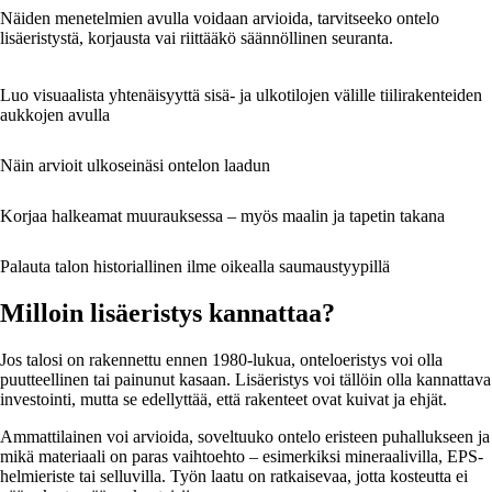
Näiden menetelmien avulla voidaan arvioida, tarvitseeko ontelo
lisäeristystä, korjausta vai riittääkö säännöllinen seuranta.
Luo visuaalista yhtenäisyyttä sisä- ja ulkotilojen välille tiilirakenteiden
aukkojen avulla
Näin arvioit ulkoseinäsi ontelon laadun
Korjaa halkeamat muurauksessa – myös maalin ja tapetin takana
Palauta talon historiallinen ilme oikealla saumaustyypillä
Milloin lisäeristys kannattaa?
Jos talosi on rakennettu ennen 1980-lukua, onteloeristys voi olla
puutteellinen tai painunut kasaan. Lisäeristys voi tällöin olla kannattava
investointi, mutta se edellyttää, että rakenteet ovat kuivat ja ehjät.
Ammattilainen voi arvioida, soveltuuko ontelo eristeen puhallukseen ja
mikä materiaali on paras vaihtoehto – esimerkiksi mineraalivilla, EPS-
helmieriste tai selluvilla. Työn laatu on ratkaisevaa, jotta kosteutta ei