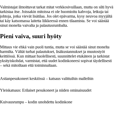
Valmistajat ilmoittavat tarkat mitat verkkosivuillaan, mutta on silti hyvä
tarkistaa itse. Joissakin mitoissa ei ole huomioitu kahvoja, letkuja tai
johtoja, jotka vievät lisätilaa. Jos olet epävarma, kysy neuvoa myyjältä
tai käy katsomassa laitetta liikkeessä ennen tilaamista. Se voi säästää
sinut monelta vaivalta ja palautusrumbalta.
Pieni vaiva, suuri hyöty
Mittaus vie ehkä vain puoli tuntia, mutta se voi säästää sinut monelta
harmilta. Vältät turhat palautukset, lisäkustannukset ja muutostyöt
keittiössä. Kun mittaat huolellisesti, suunnittelet etukäteen ja tarkistat
yksityiskohdat, varmistat, että uudet kodinkoneesi sopivat täydellisesti
– sekä mitoiltaan että toiminnaltaan.
Astianpesukoneet keskiössä – katsaus valittuihin malleihin
Yleiskatsaus: Erilaiset pesukoneet ja niiden ominaisuudet
Kuivausrumpu – kodin unohdettu kodinkone