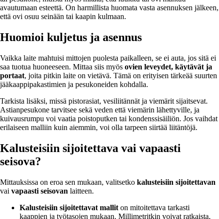
avautumaan esteettä. On harmillista huomata vasta asennuksen jälkeen,
että ovi osuu seinään tai kaapin kulmaan.
Huomioi kuljetus ja asennus
Vaikka laite mahtuisi mittojen puolesta paikalleen, se ei auta, jos sitä ei
saa tuotua huoneeseen. Mittaa siis myös
ovien leveydet, käytävät ja
portaat
, joita pitkin laite on vietävä. Tämä on erityisen tärkeää suurten
jääkaappipakastimien ja pesukoneiden kohdalla.
Tarkista lisäksi, missä pistorasiat, vesiliitännät ja viemärit sijaitsevat.
Astianpesukone tarvitsee sekä veden että viemärin lähettyville, ja
kuivausrumpu voi vaatia poistoputken tai kondenssisäiliön. Jos vaihdat
erilaiseen malliin kuin aiemmin, voi olla tarpeen siirtää liitäntöjä.
Kalusteisiin sijoitettava vai vapaasti
seisova?
Mittauksissa on eroa sen mukaan, valitsetko
kalusteisiin sijoitettavan
vai
vapaasti seisovan
laitteen.
Kalusteisiin sijoitettavat mallit
on mitoitettava tarkasti
kaappien ja työtasojen mukaan. Millimetritkin voivat ratkaista,