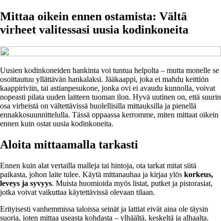
Mittaa oikein ennen ostamista: Vältä
virheet valitessasi uusia kodinkoneita
Uusien kodinkoneiden hankinta voi tuntua helpolta – mutta monelle se
osoittautuu yllättävän hankalaksi. Jääkaappi, joka ei mahdu keittiön
kaappiriviin, tai astianpesukone, jonka ovi ei avaudu kunnolla, voivat
nopeasti pilata uuden laitteen tuoman ilon. Hyvä uutinen on, että suurin
osa virheistä on vältettävissä huolellisilla mittauksilla ja pienellä
ennakkosuunnittelulla. Tässä oppaassa kerromme, miten mittaat oikein
ennen kuin ostat uusia kodinkoneita.
Aloita mittaamalla tarkasti
Ennen kuin alat vertailla malleja tai hintoja, ota tarkat mitat siitä
paikasta, johon laite tulee. Käytä mittanauhaa ja kirjaa ylös
korkeus,
leveys ja syvyys
. Muista huomioida myös listat, putket ja pistorasiat,
jotka voivat vaikuttaa käytettävissä olevaan tilaan.
Erityisesti vanhemmissa taloissa seinät ja lattiat eivät aina ole täysin
suoria, joten mittaa useasta kohdasta – ylhäältä, keskeltä ja alhaalta.