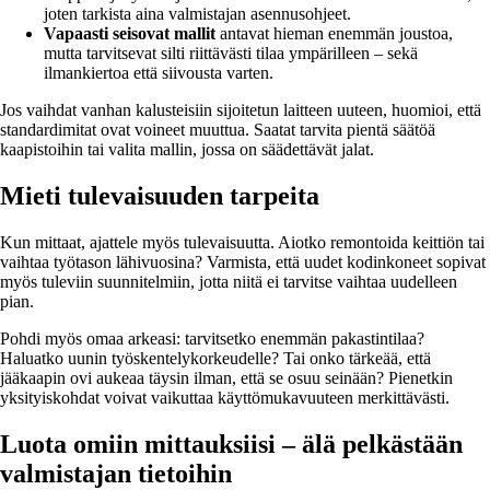
joten tarkista aina valmistajan asennusohjeet.
Vapaasti seisovat mallit
antavat hieman enemmän joustoa,
mutta tarvitsevat silti riittävästi tilaa ympärilleen – sekä
ilmankiertoa että siivousta varten.
Jos vaihdat vanhan kalusteisiin sijoitetun laitteen uuteen, huomioi, että
standardimitat ovat voineet muuttua. Saatat tarvita pientä säätöä
kaapistoihin tai valita mallin, jossa on säädettävät jalat.
Mieti tulevaisuuden tarpeita
Kun mittaat, ajattele myös tulevaisuutta. Aiotko remontoida keittiön tai
vaihtaa työtason lähivuosina? Varmista, että uudet kodinkoneet sopivat
myös tuleviin suunnitelmiin, jotta niitä ei tarvitse vaihtaa uudelleen
pian.
Pohdi myös omaa arkeasi: tarvitsetko enemmän pakastintilaa?
Haluatko uunin työskentelykorkeudelle? Tai onko tärkeää, että
jääkaapin ovi aukeaa täysin ilman, että se osuu seinään? Pienetkin
yksityiskohdat voivat vaikuttaa käyttömukavuuteen merkittävästi.
Luota omiin mittauksiisi – älä pelkästään
valmistajan tietoihin