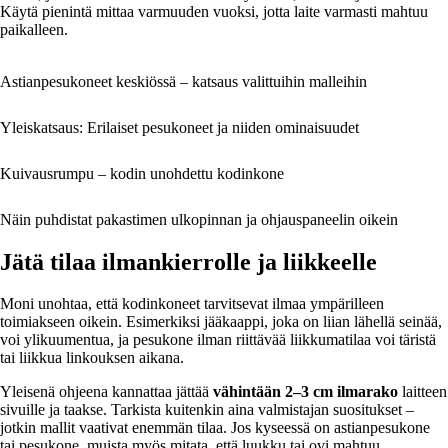
Käytä pienintä mittaa varmuuden vuoksi, jotta laite varmasti mahtuu
paikalleen.
Astianpesukoneet keskiössä – katsaus valittuihin malleihin
Yleiskatsaus: Erilaiset pesukoneet ja niiden ominaisuudet
Kuivausrumpu – kodin unohdettu kodinkone
Näin puhdistat pakastimen ulkopinnan ja ohjauspaneelin oikein
Jätä tilaa ilmankierrolle ja liikkeelle
Moni unohtaa, että kodinkoneet tarvitsevat ilmaa ympärilleen
toimiakseen oikein. Esimerkiksi jääkaappi, joka on liian lähellä seinää,
voi ylikuumentua, ja pesukone ilman riittävää liikkumatilaa voi täristä
tai liikkua linkouksen aikana.
Yleisenä ohjeena kannattaa jättää
vähintään 2–3 cm ilmarako
laitteen
sivuille ja taakse. Tarkista kuitenkin aina valmistajan suositukset –
jotkin mallit vaativat enemmän tilaa. Jos kyseessä on astianpesukone
tai pesukone, muista myös mitata, että luukku tai ovi mahtuu