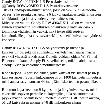
Candy ROW 4964DXH 1-S Pesu-/kuivauskone
Tilava Candy-pesu-/kuivauskone, jossa on Wi-Fi- ja Bluetooth-
ohjaus, 9 kg pesukapasiteetti ja 6 kg kuivauskapasiteetti, yhdistäen
tehokkuuden ja joustavuuden yhteen laitteeseen.
Miksi se on valittu: Candy ROW 4964DXH 1-S on valittu sen
suuren kapasiteetin, sovelluksen ohjauksen ja kätevän 2-in-1-
toiminnon yhdistelmän vuoksi, mikä tekee siitä sopivan
kotitalouksille, jotka tarvitsevat sekä pesun että kuivauksen yhdessä
koneessa.
Candy ROW 4964DXH 1-S on yhdistetty pesukone ja
kuivausrumpu, joka on suunniteltu käsittelemään suuria määriä
pyykkiä yhdessä ratkaisussa. Konetta voidaan ohjata Wi-Fi:n tai
Bluetoothin kautta Simply Fi -sovelluksella, mikä mahdollistaa
etäohjauksen ja valvonnan mobiililaitteesta.
Kone tarjoaa 14 perusohjelmaa, jotka kattavat yleisimmät pesu- ja
kuivaustarpeet. Suurin linkousnopeus on 1400 kierrosta minuutissa,
mikä auttaa saavuttamaan 44 %:n jäännöskosteuden pesun jälkeen.
Rummun kapasiteetti on 9 kg pesuun ja 6 kg kuivaukseen, mikä
tekee siitä sopivan perheille tai käyttäjille, joilla on suurempia
pyykkimääriä. Melutaso on ilmoitettu olevan 56 dB pesun aikana,
51 dB kuivauksen aikana ja 78 dB linkouksen aikana.