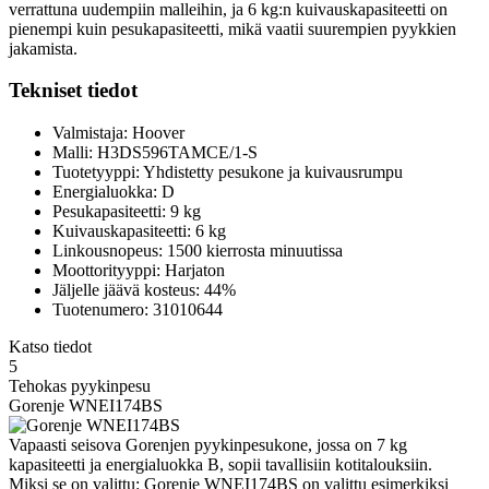
verrattuna uudempiin malleihin, ja 6 kg:n kuivauskapasiteetti on
pienempi kuin pesukapasiteetti, mikä vaatii suurempien pyykkien
jakamista.
Tekniset tiedot
Valmistaja: Hoover
Malli: H3DS596TAMCE/1-S
Tuotetyyppi: Yhdistetty pesukone ja kuivausrumpu
Energialuokka: D
Pesukapasiteetti: 9 kg
Kuivauskapasiteetti: 6 kg
Linkousnopeus: 1500 kierrosta minuutissa
Moottorityyppi: Harjaton
Jäljelle jäävä kosteus: 44%
Tuotenumero: 31010644
Katso tiedot
5
Tehokas pyykinpesu
Gorenje WNEI174BS
Vapaasti seisova Gorenjen pyykinpesukone, jossa on 7 kg
kapasiteetti ja energialuokka B, sopii tavallisiin kotitalouksiin.
Miksi se on valittu: Gorenje WNEI174BS on valittu esimerkiksi