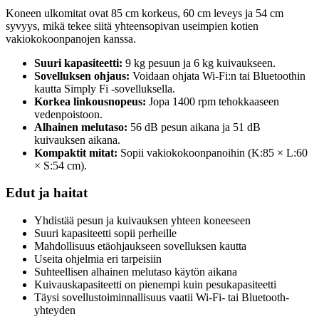
Koneen ulkomitat ovat 85 cm korkeus, 60 cm leveys ja 54 cm
syvyys, mikä tekee siitä yhteensopivan useimpien kotien
vakiokokoonpanojen kanssa.
Suuri kapasiteetti:
9 kg pesuun ja 6 kg kuivaukseen.
Sovelluksen ohjaus:
Voidaan ohjata Wi-Fi:n tai Bluetoothin
kautta Simply Fi -sovelluksella.
Korkea linkousnopeus:
Jopa 1400 rpm tehokkaaseen
vedenpoistoon.
Alhainen melutaso:
56 dB pesun aikana ja 51 dB
kuivauksen aikana.
Kompaktit mitat:
Sopii vakiokokoonpanoihin (K:85 × L:60
× S:54 cm).
Edut ja haitat
Yhdistää pesun ja kuivauksen yhteen koneeseen
Suuri kapasiteetti sopii perheille
Mahdollisuus etäohjaukseen sovelluksen kautta
Useita ohjelmia eri tarpeisiin
Suhteellisen alhainen melutaso käytön aikana
Kuivauskapasiteetti on pienempi kuin pesukapasiteetti
Täysi sovellustoiminnallisuus vaatii Wi-Fi- tai Bluetooth-
yhteyden