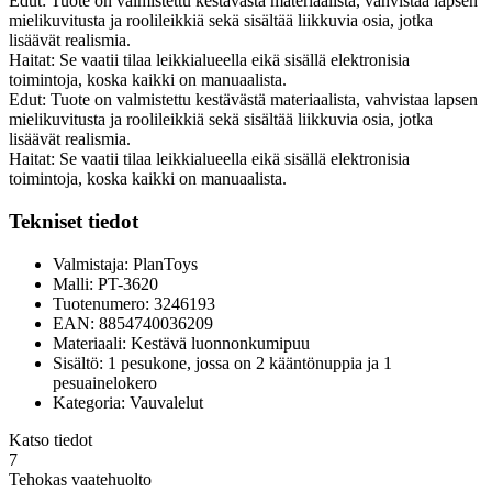
Edut: Tuote on valmistettu kestävästä materiaalista, vahvistaa lapsen
mielikuvitusta ja roolileikkiä sekä sisältää liikkuvia osia, jotka
lisäävät realismia.
Haitat: Se vaatii tilaa leikkialueella eikä sisällä elektronisia
toimintoja, koska kaikki on manuaalista.
Edut: Tuote on valmistettu kestävästä materiaalista, vahvistaa lapsen
mielikuvitusta ja roolileikkiä sekä sisältää liikkuvia osia, jotka
lisäävät realismia.
Haitat: Se vaatii tilaa leikkialueella eikä sisällä elektronisia
toimintoja, koska kaikki on manuaalista.
Tekniset tiedot
Valmistaja: PlanToys
Malli: PT-3620
Tuotenumero: 3246193
EAN: 8854740036209
Materiaali: Kestävä luonnonkumipuu
Sisältö: 1 pesukone, jossa on 2 kääntönuppia ja 1
pesuainelokero
Kategoria: Vauvalelut
Katso tiedot
7
Tehokas vaatehuolto