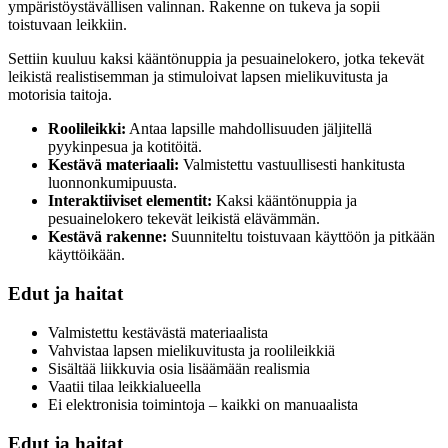
ympäristöystävällisen valinnan. Rakenne on tukeva ja sopii
toistuvaan leikkiin.
Settiin kuuluu kaksi kääntönuppia ja pesuainelokero, jotka tekevät
leikistä realistisemman ja stimuloivat lapsen mielikuvitusta ja
motorisia taitoja.
Roolileikki:
Antaa lapsille mahdollisuuden jäljitellä
pyykinpesua ja kotitöitä.
Kestävä materiaali:
Valmistettu vastuullisesti hankitusta
luonnonkumipuusta.
Interaktiiviset elementit:
Kaksi kääntönuppia ja
pesuainelokero tekevät leikistä elävämmän.
Kestävä rakenne:
Suunniteltu toistuvaan käyttöön ja pitkään
käyttöikään.
Edut ja haitat
Valmistettu kestävästä materiaalista
Vahvistaa lapsen mielikuvitusta ja roolileikkiä
Sisältää liikkuvia osia lisäämään realismia
Vaatii tilaa leikkialueella
Ei elektronisia toimintoja – kaikki on manuaalista
Edut ja haitat