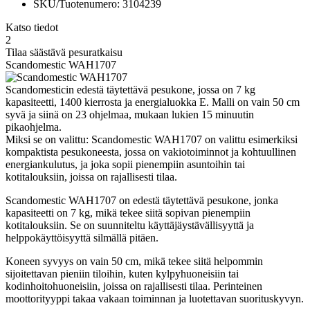
SKU/Tuotenumero: 3104239
Katso tiedot
2
Tilaa säästävä pesuratkaisu
Scandomestic WAH1707
Scandomesticin edestä täytettävä pesukone, jossa on 7 kg
kapasiteetti, 1400 kierrosta ja energialuokka E. Malli on vain 50 cm
syvä ja siinä on 23 ohjelmaa, mukaan lukien 15 minuutin
pikaohjelma.
Miksi se on valittu: Scandomestic WAH1707 on valittu esimerkiksi
kompaktista pesukoneesta, jossa on vakiotoiminnot ja kohtuullinen
energiankulutus, ja joka sopii pienempiin asuntoihin tai
kotitalouksiin, joissa on rajallisesti tilaa.
Scandomestic WAH1707 on edestä täytettävä pesukone, jonka
kapasiteetti on 7 kg, mikä tekee siitä sopivan pienempiin
kotitalouksiin. Se on suunniteltu käyttäjäystävällisyyttä ja
helppokäyttöisyyttä silmällä pitäen.
Koneen syvyys on vain 50 cm, mikä tekee siitä helpommin
sijoitettavan pieniin tiloihin, kuten kylpyhuoneisiin tai
kodinhoitohuoneisiin, joissa on rajallisesti tilaa. Perinteinen
moottorityyppi takaa vakaan toiminnan ja luotettavan suorituskyvyn.