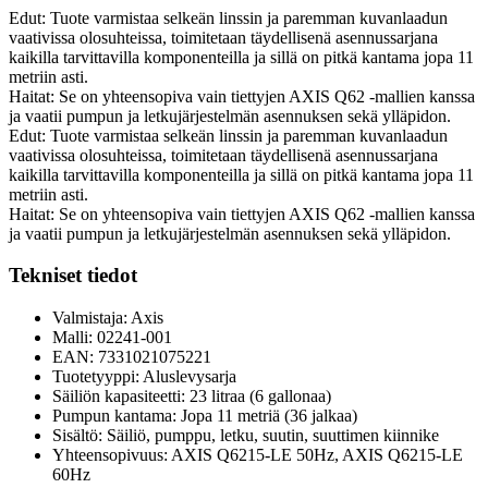
Edut: Tuote varmistaa selkeän linssin ja paremman kuvanlaadun
vaativissa olosuhteissa, toimitetaan täydellisenä asennussarjana
kaikilla tarvittavilla komponenteilla ja sillä on pitkä kantama jopa 11
metriin asti.
Haitat: Se on yhteensopiva vain tiettyjen AXIS Q62 -mallien kanssa
ja vaatii pumpun ja letkujärjestelmän asennuksen sekä ylläpidon.
Edut: Tuote varmistaa selkeän linssin ja paremman kuvanlaadun
vaativissa olosuhteissa, toimitetaan täydellisenä asennussarjana
kaikilla tarvittavilla komponenteilla ja sillä on pitkä kantama jopa 11
metriin asti.
Haitat: Se on yhteensopiva vain tiettyjen AXIS Q62 -mallien kanssa
ja vaatii pumpun ja letkujärjestelmän asennuksen sekä ylläpidon.
Tekniset tiedot
Valmistaja: Axis
Malli: 02241-001
EAN: 7331021075221
Tuotetyyppi: Aluslevysarja
Säiliön kapasiteetti: 23 litraa (6 gallonaa)
Pumpun kantama: Jopa 11 metriä (36 jalkaa)
Sisältö: Säiliö, pumppu, letku, suutin, suuttimen kiinnike
Yhteensopivuus: AXIS Q6215-LE 50Hz, AXIS Q6215-LE
60Hz