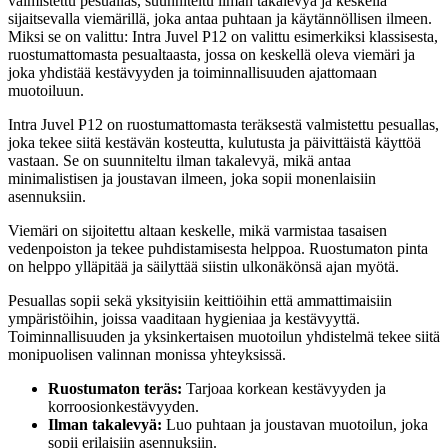
valmistettu pesuallas, suunniteltu ilman takalevyä ja keskellä
sijaitsevalla viemärillä, joka antaa puhtaan ja käytännöllisen ilmeen.
Miksi se on valittu: Intra Juvel P12 on valittu esimerkiksi klassisesta,
ruostumattomasta pesualtaasta, jossa on keskellä oleva viemäri ja
joka yhdistää kestävyyden ja toiminnallisuuden ajattomaan
muotoiluun.
Intra Juvel P12 on ruostumattomasta teräksestä valmistettu pesuallas,
joka tekee siitä kestävän kosteutta, kulutusta ja päivittäistä käyttöä
vastaan. Se on suunniteltu ilman takalevyä, mikä antaa
minimalistisen ja joustavan ilmeen, joka sopii monenlaisiin
asennuksiin.
Viemäri on sijoitettu altaan keskelle, mikä varmistaa tasaisen
vedenpoiston ja tekee puhdistamisesta helppoa. Ruostumaton pinta
on helppo ylläpitää ja säilyttää siistin ulkonäkönsä ajan myötä.
Pesuallas sopii sekä yksityisiin keittiöihin että ammattimaisiin
ympäristöihin, joissa vaaditaan hygieniaa ja kestävyyttä.
Toiminnallisuuden ja yksinkertaisen muotoilun yhdistelmä tekee siitä
monipuolisen valinnan monissa yhteyksissä.
Ruostumaton teräs:
Tarjoaa korkean kestävyyden ja
korroosionkestävyyden.
Ilman takalevyä:
Luo puhtaan ja joustavan muotoilun, joka
sopii erilaisiin asennuksiin.