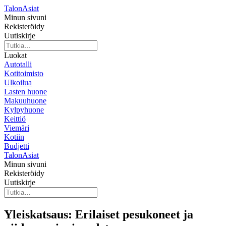
TalonAsiat
Minun sivuni
Rekisteröidy
Uutiskirje
Luokat
Autotalli
Kotitoimisto
Ulkoilua
Lasten huone
Makuuhuone
Kylpyhuone
Keittiö
Viemäri
Kotiin
Budjetti
TalonAsiat
Minun sivuni
Rekisteröidy
Uutiskirje
Yleiskatsaus: Erilaiset pesukoneet ja