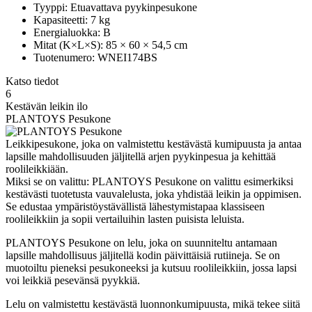
Tyyppi: Etuavattava pyykinpesukone
Kapasiteetti: 7 kg
Energialuokka: B
Mitat (K×L×S): 85 × 60 × 54,5 cm
Tuotenumero: WNEI174BS
Katso tiedot
6
Kestävän leikin ilo
PLANTOYS Pesukone
Leikkipesukone, joka on valmistettu kestävästä kumipuusta ja antaa
lapsille mahdollisuuden jäljitellä arjen pyykinpesua ja kehittää
roolileikkiään.
Miksi se on valittu: PLANTOYS Pesukone on valittu esimerkiksi
kestävästi tuotetusta vauvalelusta, joka yhdistää leikin ja oppimisen.
Se edustaa ympäristöystävällistä lähestymistapaa klassiseen
roolileikkiin ja sopii vertailuihin lasten puisista leluista.
PLANTOYS Pesukone on lelu, joka on suunniteltu antamaan
lapsille mahdollisuus jäljitellä kodin päivittäisiä rutiineja. Se on
muotoiltu pieneksi pesukoneeksi ja kutsuu roolileikkiin, jossa lapsi
voi leikkiä pesevänsä pyykkiä.
Lelu on valmistettu kestävästä luonnonkumipuusta, mikä tekee siitä