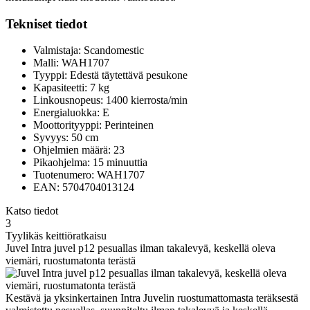
Tekniset tiedot
Valmistaja: Scandomestic
Malli: WAH1707
Tyyppi: Edestä täytettävä pesukone
Kapasiteetti: 7 kg
Linkousnopeus: 1400 kierrosta/min
Energialuokka: E
Moottorityyppi: Perinteinen
Syvyys: 50 cm
Ohjelmien määrä: 23
Pikaohjelma: 15 minuuttia
Tuotenumero: WAH1707
EAN: 5704704013124
Katso tiedot
3
Tyylikäs keittiöratkaisu
Juvel Intra juvel p12 pesuallas ilman takalevyä, keskellä oleva
viemäri, ruostumatonta terästä
Kestävä ja yksinkertainen Intra Juvelin ruostumattomasta teräksestä