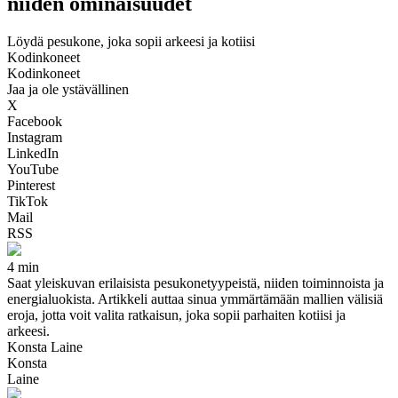
niiden ominaisuudet
Löydä pesukone, joka sopii arkeesi ja kotiisi
Kodinkoneet
Kodinkoneet
Jaa ja ole ystävällinen
X
Facebook
Instagram
LinkedIn
YouTube
Pinterest
TikTok
Mail
RSS
4 min
Saat yleiskuvan erilaisista pesukonetyypeistä, niiden toiminnoista ja
energialuokista. Artikkeli auttaa sinua ymmärtämään mallien välisiä
eroja, jotta voit valita ratkaisun, joka sopii parhaiten kotiisi ja
arkeesi.
Konsta Laine
Konsta
Laine