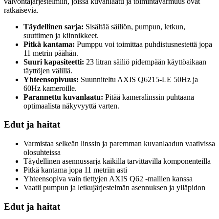
valvontajärjestelmiin, joissa kuvanlaatu ja toimintavarmuus ovat
ratkaisevia.
Täydellinen sarja:
Sisältää säiliön, pumpun, letkun,
suuttimen ja kiinnikkeet.
Pitkä kantama:
Pumppu voi toimittaa puhdistusnestettä jopa
11 metrin päähän.
Suuri kapasiteetti:
23 litran säiliö pidempään käyttöaikaan
täyttöjen välillä.
Yhteensopivuus:
Suunniteltu AXIS Q6215-LE 50Hz ja
60Hz kameroille.
Parannettu kuvanlaatu:
Pitää kameralinssin puhtaana
optimaalista näkyvyyttä varten.
Edut ja haitat
Varmistaa selkeän linssin ja paremman kuvanlaadun vaativissa
olosuhteissa
Täydellinen asennussarja kaikilla tarvittavilla komponenteilla
Pitkä kantama jopa 11 metriin asti
Yhteensopiva vain tiettyjen AXIS Q62 -mallien kanssa
Vaatii pumpun ja letkujärjestelmän asennuksen ja ylläpidon
Edut ja haitat