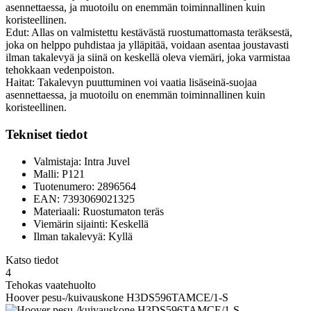
asennettaessa, ja muotoilu on enemmän toiminnallinen kuin
koristeellinen.
Edut: Allas on valmistettu kestävästä ruostumattomasta teräksestä,
joka on helppo puhdistaa ja ylläpitää, voidaan asentaa joustavasti
ilman takalevyä ja siinä on keskellä oleva viemäri, joka varmistaa
tehokkaan vedenpoiston.
Haitat: Takalevyn puuttuminen voi vaatia lisäseinä-suojaa
asennettaessa, ja muotoilu on enemmän toiminnallinen kuin
koristeellinen.
Tekniset tiedot
Valmistaja: Intra Juvel
Malli: P121
Tuotenumero: 2896564
EAN: 7393069021325
Materiaali: Ruostumaton teräs
Viemärin sijainti: Keskellä
Ilman takalevyä: Kyllä
Katso tiedot
4
Tehokas vaatehuolto
Hoover pesu-/kuivauskone H3DS596TAMCE/1-S