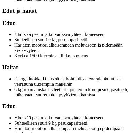
Edut ja haitat
Edut
Yhdistää pesun ja kuivauksen yhteen koneeseen
Suhteellisen suuri 9 kg pesukapasiteetti
Harjaton moottori alhaisempaan melutasoon ja pidempään
kestävyyteen
Korkea 1500 kierroksen linkousnopeus
Haitat
Energialuokka D tarkoittaa kohtuullista energiankulutusta
verrattuna uudempiin malleihin
6 kg:n kuivauskapasiteetti on pienempi kuin pesukapasiteetti,
mikä vaatii suurempien pyykkien jakamista
Edut
Yhdistää pesun ja kuivauksen yhteen koneeseen
Suhteellisen suuri 9 kg pesukapasiteetti
Harjaton moottori alhaisempaan melutasoon ja pidempään