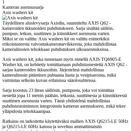
1
Kameran asennussarja
Axis washers kit
Täydellinen aluslevysarja Axisilta, suunniteltu AXIS Q62 -
kameroiden ikkunoiden puhdistukseen. Sarja sisältää säiliön,
pumpun, letkun, suuttimen ja kiinnikkeet asennusta varten.
Miksi se on valittu: Axis washers kit on valittu esimerkiksi
erikoistuneesta valvontakameratarvikkeesta, joka mahdollistaa
kameralinssien tehokkaan puhdistuksen ulkoasennuksissa.
Axis washers kit, joka tunnetaan myös nimellä AXIS TQ6905-E
Washer kit, on kehitetty toimittamaan puhdistusnestettä AXIS Q62 -
sarjan kameroiden ikkunoihin. Järjestelmä mahdollistaa
kameralinssin pitämisen puhtaana liasta ja vesipisaroista, mikä
varmistaa selkeän kuvan erilaisissa sääolosuhteissa.
Sarja koostuu 23 litran säiliöstä, pumpusta, joka voi toimittaa
nestettä jopa 11 metrin päähän, letkusta, suuttimesta ja kiinnikkeestä
suuttimen asennusta varten. Tämä yhdistelmä mahdollistaa
puhdistustoiminnon integroinnin kameran asennukseen, mikä tekee
ylläpidosta tehokkaampaa.
Ratkaisu on tarkoitettu käytettäväksi mallien AXIS Q6215-LE 50Hz
ja Q6215-LE 60Hz kanssa ja soveltuu ammattimaisiin