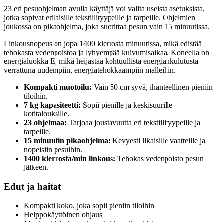
23 eri pesuohjelman avulla käyttäjä voi valita useista asetuksista,
jotka sopivat erilaisille tekstiilityypeille ja tarpeille. Ohjelmien
joukossa on pikaohjelma, joka suorittaa pesun vain 15 minuutissa.
Linkousnopeus on jopa 1400 kierrosta minuutissa, mikä edistää
tehokasta vedenpoistoa ja lyhyempää kuivumisaikaa. Koneella on
energialuokka E, mikä heijastaa kohtuullista energiankulutusta
verrattuna uudempiin, energiatehokkaampiin malleihin.
Kompakti muotoilu:
Vain 50 cm syvä, ihanteellinen pieniin
tiloihin.
7 kg kapasiteetti:
Sopii pienille ja keskisuurille
kotitalouksille.
23 ohjelmaa:
Tarjoaa joustavuutta eri tekstiilityypeille ja
tarpeille.
15 minuutin pikaohjelma:
Kevyesti likaisille vaatteille ja
nopeisiin pesuihin.
1400 kierrosta/min linkous:
Tehokas vedenpoisto pesun
jälkeen.
Edut ja haitat
Kompakti koko, joka sopii pieniin tiloihin
Helppokäyttöinen ohjaus