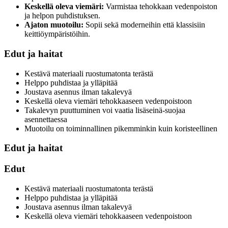
Keskellä oleva viemäri:
Varmistaa tehokkaan vedenpoiston
ja helpon puhdistuksen.
Ajaton muotoilu:
Sopii sekä moderneihin että klassisiin
keittiöympäristöihin.
Edut ja haitat
Kestävä materiaali ruostumatonta terästä
Helppo puhdistaa ja ylläpitää
Joustava asennus ilman takalevyä
Keskellä oleva viemäri tehokkaaseen vedenpoistoon
Takalevyn puuttuminen voi vaatia lisäseinä-suojaa
asennettaessa
Muotoilu on toiminnallinen pikemminkin kuin koristeellinen
Edut ja haitat
Edut
Kestävä materiaali ruostumatonta terästä
Helppo puhdistaa ja ylläpitää
Joustava asennus ilman takalevyä
Keskellä oleva viemäri tehokkaaseen vedenpoistoon