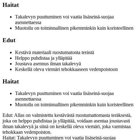
Haitat
Takalevyn puuttuminen voi vaatia lisäseinä-suojaa
asennettaessa
Muotoilu on toiminnallinen pikemminkin kuin koristeellinen
Edut
Kestävä materiaali ruostumatonta terästä
Helppo puhdistaa ja ylläpitää
Joustava asennus ilman takalevyä
Keskellä oleva viemäri tehokkaaseen vedenpoistoon
Haitat
Takalevyn puuttuminen voi vaatia lisäseinä-suojaa
asennettaessa
Muotoilu on toiminnallinen pikemminkin kuin koristeellinen
Edut: Allas on valmistettu kestävästä ruostumattomasta teräksestä,
joka on helppo puhdistaa ja ylläpitää, voidaan asentaa joustavasti
ilman takalevyä ja siinä on keskellä oleva viemäri, joka varmistaa
tehokkaan vedenpoiston.
Haitat: Takalevyn puuttuminen voi vaatia lisäseinä-suojaa