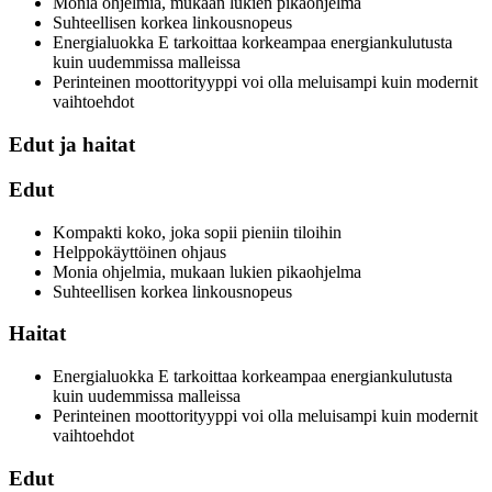
Monia ohjelmia, mukaan lukien pikaohjelma
Suhteellisen korkea linkousnopeus
Energialuokka E tarkoittaa korkeampaa energiankulutusta
kuin uudemmissa malleissa
Perinteinen moottorityyppi voi olla meluisampi kuin modernit
vaihtoehdot
Edut ja haitat
Edut
Kompakti koko, joka sopii pieniin tiloihin
Helppokäyttöinen ohjaus
Monia ohjelmia, mukaan lukien pikaohjelma
Suhteellisen korkea linkousnopeus
Haitat
Energialuokka E tarkoittaa korkeampaa energiankulutusta
kuin uudemmissa malleissa
Perinteinen moottorityyppi voi olla meluisampi kuin modernit
vaihtoehdot
Edut