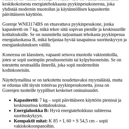
keskikokoisesta energiatehokkaasta pyykinpesukoneesta, joka
yhdistää modernin muotoilun ja käytännöllisen kapasiteetin
päivittäiseen käyttöön.
Gorenje WNEI174BS on etuavattava pyykinpesukone, jonka
kapasiteetti on 7 kg, mikä tekee siitä sopivan pienille ja keskisuurille
kotitalouksille. Se on suunniteltu tarjoamaan tehokasta pyykinpesua
energialuokassa B, mikä heijastaa hyvää tasapainoa suorituskyvyn ja
energiankulutuksen välillä.
Koneessa on klassinen, vapaasti seisova muotoilu vakiomitoilla,
joten se sopii useimpiin pesuhuoneisiin tai kylpyhuoneisiin. Se on
toteutettu neutraalilla ilmeellä, joka sopii moderneihin
kodinkoneisiin.
Näyttelymallina se on tarkoitettu noudettavaksi myymälästä, mutta
se edustaa silti täysin toimivaa pyykinpesukonetta, jossa on
Gorenjen tuotteille tyypilliset keskeiset ominaisuudet.
Kapasiteetti:
7 kg – sopii päivittäiseen käyttöön pienissä ja
keskisuurissa kotitalouksissa.
Energialuokka B:
Hyvä energiatehokkuus suhteessa
suorituskykyyn.
Kompaktit mitat:
K 85 × L 60 × S 54,5 cm – sopii
vakiokokoonpanoihin.