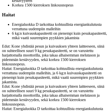
kestävyyteen
Korkea 1500 kierroksen linkousnopeus
Haitat
Energialuokka D tarkoittaa kohtuullista energiankulutusta
verrattuna uudempiin malleihin
6 kg:n kuivauskapasiteetti on pienempi kuin pesukapasiteetti,
mikä vaatii suurempien pyykkien jakamista
Edut: Kone yhdistää pesun ja kuivauksen yhteen laitteeseen, siinä
on suhteellisen suuri 9 kg pesukapasiteetti, se on varustettu
harjattomalla moottorilla, joka takaa alhaisemman melutason ja
pidemmän kestävyyden, sekä korkea 1500 kierroksen
linkousnopeus.
Haitat: Energialuokka D tarkoittaa kohtuullista energiankulutusta
verrattuna uudempiin malleihin, ja 6 kg:n kuivauskapasiteetti on
pienempi kuin pesukapasiteetti, mikä vaatii suurempien pyykkien
jakamista.
Edut: Kone yhdistää pesun ja kuivauksen yhteen laitteeseen, siinä
on suhteellisen suuri 9 kg pesukapasiteetti, se on varustettu
harjattomalla moottorilla, joka takaa alhaisemman melutason ja
pidemmän kestävyyden, sekä korkea 1500 kierroksen
linkousnopeus.
Haitat: Energialuokka D tarkoittaa kohtuullista energiankulutusta