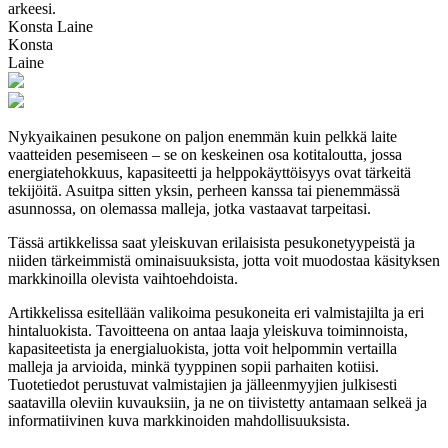
arkeesi.
Konsta Laine
Konsta
Laine
Nykyaikainen pesukone on paljon enemmän kuin pelkkä laite
vaatteiden pesemiseen – se on keskeinen osa kotitaloutta, jossa
energiatehokkuus, kapasiteetti ja helppokäyttöisyys ovat tärkeitä
tekijöitä. Asuitpa sitten yksin, perheen kanssa tai pienemmässä
asunnossa, on olemassa malleja, jotka vastaavat tarpeitasi.
Tässä artikkelissa saat yleiskuvan erilaisista pesukonetyypeistä ja
niiden tärkeimmistä ominaisuuksista, jotta voit muodostaa käsityksen
markkinoilla olevista vaihtoehdoista.
Artikkelissa esitellään valikoima pesukoneita eri valmistajilta ja eri
hintaluokista. Tavoitteena on antaa laaja yleiskuva toiminnoista,
kapasiteetista ja energialuokista, jotta voit helpommin vertailla
malleja ja arvioida, minkä tyyppinen sopii parhaiten kotiisi.
Tuotetiedot perustuvat valmistajien ja jälleenmyyjien julkisesti
saatavilla oleviin kuvauksiin, ja ne on tiivistetty antamaan selkeä ja
informatiivinen kuva markkinoiden mahdollisuuksista.