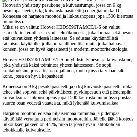
Hooverin yhdistetty pesukone ja kuivausrumpu, jossa on 9 kg
pesukapasiteetti, 6 kg kuivauskapasiteetti ja energialuokka D.
Koneessa on harjaton moottori ja linkousnopeus jopa 1500 kierrosta
minuutissa.
Miksi se on valittu: Hoover H3DS596TAMCE/1-S on valittu
esimerkkinä edullisesta yhdistelmäkoneesta, joka tarjoaa sekä pesun
että kuivauksen yhdessä laitteessa. Se edustaa käytännöllistä
ratkaisua käyttäjille, joilla on rajallinen tila, mutta jotka haluavat
koneen, jossa on hyvä kapasiteetti ja moderni moottoriteknologia.
Hoover H3DS596TAMCE/1-S on yhdistetty pesu- ja kuivauskone,
joka yhdistää kaksi toimintoa yhteen laitteeseen. Se sopii
kotitalouksiin, joissa tila on rajallinen, mutta joissa tarvitaan silti
kone, jossa on hyvä kapasiteetti.
Koneessa on 9 kg pesukapasiteetti ja 6 kg kuivauskapasiteetti, mikä
tekee siitä sopivan sekä päivittäiseen pyykinpesuun että pienempiin
kuivauksiin. Linkousnopeus jopa 1500 kierrosta minuutissa poistaa
suuren osan vedestä vaatteista, mikä lyhentää kuivumisaikaa.
Harjaton moottori edistää hiljaisempaa toimintaa ja pidempää
käyttöikää verrattuna perinteisiin moottoreihin. Jäljelle jäävä kosteus
linkouksen jälkeen on 44 %, mikä tarjoaa hyvän lähtökohdan
tehokkaalle kuivaukselle.