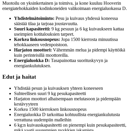
Muotoilu on yksinkertainen ja toimiva, ja kone kuuluu Hooverin
energiatehokkaiden kodinkoneiden valikoimaan energialuokassa D.
Yhdistelmätoiminto:
Pesu ja kuivaus yhdessä koneessa
säästää tilaa ja tarjoaa joustavuutta.
Suuri kapasiteetti:
9 kg pesuun ja 6 kg kuivaukseen kattaa
useimpien kotitalouksien tarpeet.
Korkea linkousnopeus:
Jopa 1500 kierrosta minuutissa
tehokkaaseen vedenpoistoon.
Harjaton moottori:
Vähemmän melua ja pidempi käyttöikä
kuin perinteisillä moottoreilla.
Energialuokka D:
Tasapainottaa suorituskyvyn ja
energiankulutuksen.
Edut ja haitat
Yhdistää pesun ja kuivauksen yhteen koneeseen
Suhteellisen suuri 9 kg pesukapasiteetti
Harjaton moottori alhaisempaan melutasoon ja pidempään
kestävyyteen
Korkea 1500 kierroksen linkousnopeus
Energialuokka D tarkoittaa kohtuullista energiankulutusta
verrattuna uudempiin malleihin
6 kg:n kuivauskapasiteetti on pienempi kuin pesukapasiteetti,
mikä vaatii suurempien pyykkien jakamista