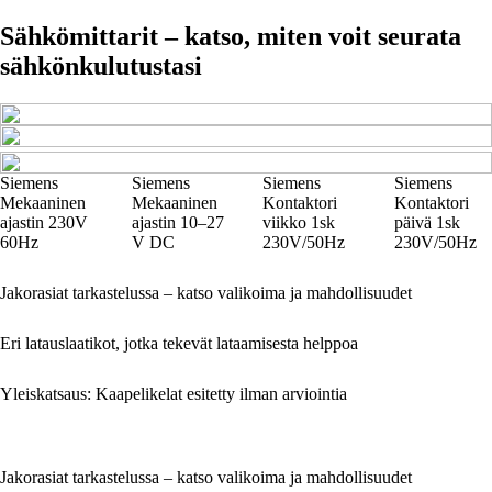
Sähkömittarit – katso, miten voit seurata
sähkönkulutustasi
Siemens
Siemens
Siemens
Siemens
Mekaaninen
Mekaaninen
Kontaktori
Kontaktori
ajastin 230V
ajastin 10–27
viikko 1sk
päivä 1sk
60Hz
V DC
230V/50Hz
230V/50Hz
Jakorasiat tarkastelussa – katso valikoima ja mahdollisuudet
Eri latauslaatikot, jotka tekevät lataamisesta helppoa
Yleiskatsaus: Kaapelikelat esitetty ilman arviointia
Jakorasiat tarkastelussa – katso valikoima ja mahdollisuudet