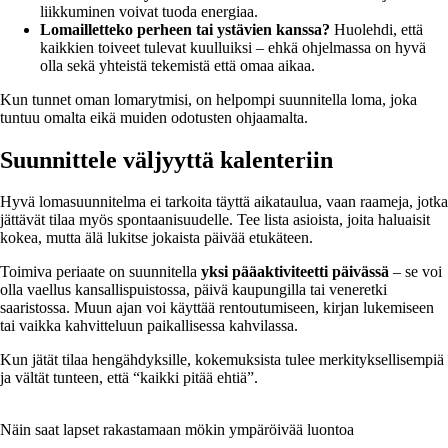
liikkuminen voivat tuoda energiaa.
Lomailletteko perheen tai ystävien kanssa?
Huolehdi, että
kaikkien toiveet tulevat kuulluiksi – ehkä ohjelmassa on hyvä
olla sekä yhteistä tekemistä että omaa aikaa.
Kun tunnet oman lomarytmisi, on helpompi suunnitella loma, joka
tuntuu omalta eikä muiden odotusten ohjaamalta.
Suunnittele väljyyttä kalenteriin
Hyvä lomasuunnitelma ei tarkoita täyttä aikataulua, vaan raameja, jotka
jättävät tilaa myös spontaanisuudelle. Tee lista asioista, joita haluaisit
kokea, mutta älä lukitse jokaista päivää etukäteen.
Toimiva periaate on suunnitella
yksi pääaktiviteetti päivässä
– se voi
olla vaellus kansallispuistossa, päivä kaupungilla tai veneretki
saaristossa. Muun ajan voi käyttää rentoutumiseen, kirjan lukemiseen
tai vaikka kahvitteluun paikallisessa kahvilassa.
Kun jätät tilaa hengähdyksille, kokemuksista tulee merkityksellisempiä
ja vältät tunteen, että “kaikki pitää ehtiä”.
Näin saat lapset rakastamaan mökin ympäröivää luontoa