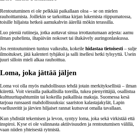
Rentoutuminen ei ole pelkkää paikallaan oloa – se on mielen
rauhoittamista. Joillekin se tarkoittaa kirjan lukemista riippumatossa,
toisille hiljaista hetkeä aamukahvin äärellä mökin terassilla.
Luo pieniä rutiineja, jotka auttavat sinua irrottautumaan arjesta: aamu
ilman puhelinta, iltapäivän nokoset tai iltakävely auringonlaskussa.
Jos rentoutuminen tuntuu vaikealta, kokeile
hidastaa tietoisesti
– sulje
ilmoitukset, jätä kalenteri tyhjäksi ja salli itsellesi hetki tylsyyttä. Usein
juuri silloin mieli alkaa rauhoittua.
Loma, joka jättää jäljen
Loma voi olla myös mahdollisuus tehdä jotain merkityksellistä – ilman
kiirettä. Voit vierailla paikallisilla toreilla, tukea pienyrittäjiä, osallistua
kulttuuritapahtumiin tai kokeilla paikallisia makuja. Suomessa kesä
tarjoaa runsaasti mahdollisuuksia: saariston kalastajakylät, Lapin
vaellusreitit ja järvien hiljaiset rannat kutsuvat omalla tavallaan.
Kun yhdistät tekemisen ja levon, syntyy loma, joka sekä virkistää että
inspiroi. Kyse ei ole valinnasta aktiivisuuden ja rentoutumisen välillä,
vaan niiden yhteisestä rytmistä.