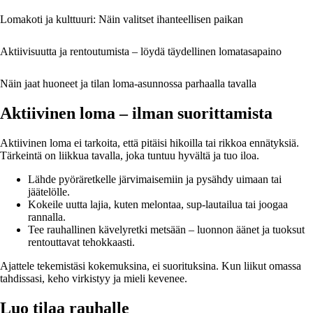
Lomakoti ja kulttuuri: Näin valitset ihanteellisen paikan
Aktiivisuutta ja rentoutumista – löydä täydellinen lomatasapaino
Näin jaat huoneet ja tilan loma-asunnossa parhaalla tavalla
Aktiivinen loma – ilman suorittamista
Aktiivinen loma ei tarkoita, että pitäisi hikoilla tai rikkoa ennätyksiä.
Tärkeintä on liikkua tavalla, joka tuntuu hyvältä ja tuo iloa.
Lähde pyöräretkelle järvimaisemiin ja pysähdy uimaan tai
jäätelölle.
Kokeile uutta lajia, kuten melontaa, sup-lautailua tai joogaa
rannalla.
Tee rauhallinen kävelyretki metsään – luonnon äänet ja tuoksut
rentouttavat tehokkaasti.
Ajattele tekemistäsi kokemuksina, ei suorituksina. Kun liikut omassa
tahdissasi, keho virkistyy ja mieli kevenee.
Luo tilaa rauhalle