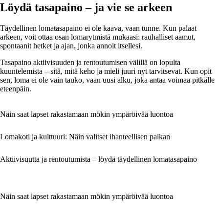
Löydä tasapaino – ja vie se arkeen
Täydellinen lomatasapaino ei ole kaava, vaan tunne. Kun palaat
arkeen, voit ottaa osan lomarytmistä mukaasi: rauhalliset aamut,
spontaanit hetket ja ajan, jonka annoit itsellesi.
Tasapaino aktiivisuuden ja rentoutumisen välillä on lopulta
kuuntelemista – sitä, mitä keho ja mieli juuri nyt tarvitsevat. Kun opit
sen, loma ei ole vain tauko, vaan uusi alku, joka antaa voimaa pitkälle
eteenpäin.
Näin saat lapset rakastamaan mökin ympäröivää luontoa
Lomakoti ja kulttuuri: Näin valitset ihanteellisen paikan
Aktiivisuutta ja rentoutumista – löydä täydellinen lomatasapaino
Näin saat lapset rakastamaan mökin ympäröivää luontoa