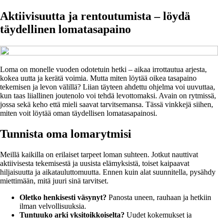
Aktiivisuutta ja rentoutumista – löydä
täydellinen lomatasapaino
Loma on monelle vuoden odotetuin hetki – aikaa irrottautua arjesta,
kokea uutta ja kerätä voimia. Mutta miten löytää oikea tasapaino
tekemisen ja levon välillä? Liian täyteen ahdettu ohjelma voi uuvuttaa,
kun taas liiallinen joutenolo voi tehdä levottomaksi. Avain on rytmissä,
jossa sekä keho että mieli saavat tarvitsemansa. Tässä vinkkejä siihen,
miten voit löytää oman täydellisen lomatasapainosi.
Tunnista oma lomarytmisi
Meillä kaikilla on erilaiset tarpeet loman suhteen. Jotkut nauttivat
aktiivisesta tekemisestä ja uusista elämyksistä, toiset kaipaavat
hiljaisuutta ja aikatauluttomuutta. Ennen kuin alat suunnitella, pysähdy
miettimään, mitä juuri sinä tarvitset.
Oletko henkisesti väsynyt?
Panosta uneen, rauhaan ja hetkiin
ilman velvollisuuksia.
Tuntuuko arki yksitoikkoiselta?
Uudet kokemukset ja