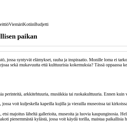
eittiö
Viemäri
Kotiin
Budjetti
llisen paikan
 jossa syntyvät elämykset, rauha ja inspiraatio. Monille loma ei tarko
 tarjoaa sekä mukavuutta että kulttuurisia kokemuksia? Tässä oppaassa ke
isia perinteitä, arkkitehtuuria, musiikkia tai ruokakulttuuria. Ennen kuin
jossa voit kuljeskella kapeilla kujilla ja vierailla museoissa tai kirkois
a, etsi majoitus läheltä gallerioita, museoita ja luovia kaupunginosia. H
akoti pienemmästä kylästä, jossa voit käydä torilla, maistaa paikallisia 