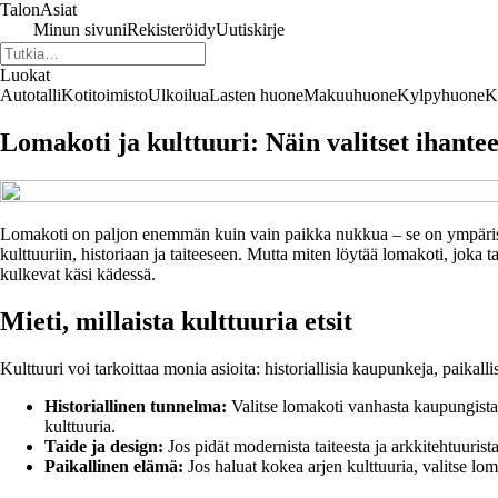
TalonAsiat
Minun sivuni
Rekisteröidy
Uutiskirje
Luokat
Autotalli
Kotitoimisto
Ulkoilua
Lasten huone
Makuuhuone
Kylpyhuone
K
Lomakoti ja kulttuuri: Näin valitset ihantee
Lomakoti on paljon enemmän kuin vain paikka nukkua – se on ympäristö,
kulttuuriin, historiaan ja taiteeseen. Mutta miten löytää lomakoti, joka
kulkevat käsi kädessä.
Mieti, millaista kulttuuria etsit
Kulttuuri voi tarkoittaa monia asioita: historiallisia kaupunkeja, paikall
Historiallinen tunnelma:
Valitse lomakoti vanhasta kaupungista, 
kulttuuria.
Taide ja design:
Jos pidät modernista taiteesta ja arkkitehtuurist
Paikallinen elämä:
Jos haluat kokea arjen kulttuuria, valitse lom