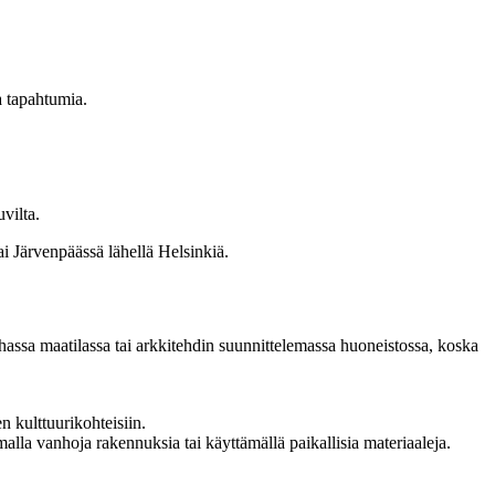
a tapahtumia.
vilta.
i Järvenpäässä lähellä Helsinkiä.
nhassa maatilassa tai arkkitehdin suunnittelemassa huoneistossa, koska
 kulttuurikohteisiin.
alla vanhoja rakennuksia tai käyttämällä paikallisia materiaaleja.