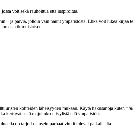
jossa voit sekä rauhoittua että inspiroitua.
hin – ja päiviä, jolloin vain nautit ympäristöstä. Ehkä voit lukea kirjaa te
 lomasta ikimuistoisen.
ulttuuristen kohteiden läheisyyden mukaan. Käytä hakusanoja kuten
“hi
tka kertovat sekä majoituksen tyylistä että ympäristöstä.
ueella on tarjolla – usein parhaat vinkit tulevat paikallisilta.