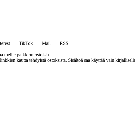
terest
TikTok
Mail
RSS
aa meille palkkion ostoista.
kien kautta tehdyistä ostoksista. Sisältöä saa käyttää vain kirjallisell