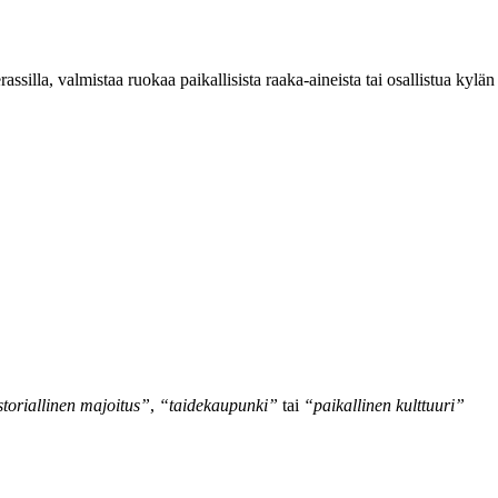
rassilla, valmistaa ruokaa paikallisista raaka-aineista tai osallistua kylän
storiallinen majoitus”
,
“taidekaupunki”
tai
“paikallinen kulttuuri”