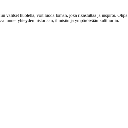
n valitset huolella, voit luoda loman, joka rikastuttaa ja inspiroi. Ol
ssa tunnet yhteyden historiaan, ihmisiin ja ympäröivään kulttuuriin.