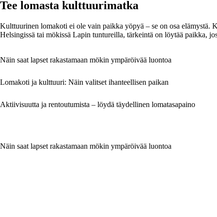
Tee lomasta kulttuurimatka
Kulttuurinen lomakoti ei ole vain paikka yöpyä – se on osa elämystä. Ku
Helsingissä tai mökissä Lapin tuntureilla, tärkeintä on löytää paikka, jo
Näin saat lapset rakastamaan mökin ympäröivää luontoa
Lomakoti ja kulttuuri: Näin valitset ihanteellisen paikan
Aktiivisuutta ja rentoutumista – löydä täydellinen lomatasapaino
Näin saat lapset rakastamaan mökin ympäröivää luontoa