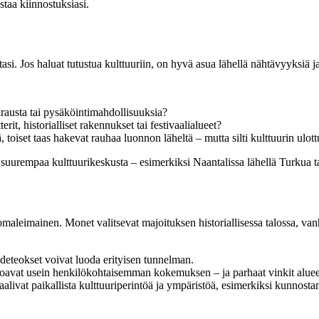
staa kiinnostuksiasi.
tasi. Jos haluat tutustua kulttuuriin, on hyvä asua lähellä nähtävyyksiä j
krausta tai pysäköintimahdollisuuksia?
it, historialliset rakennukset tai festivaalialueet?
toiset taas hakevat rauhaa luonnon läheltä – mutta silti kulttuurin ulottu
urempaa kulttuurikeskusta – esimerkiksi Naantalissa lähellä Turkua ta
 omaleimainen. Monet valitsevat majoituksen historiallisessa talossa, va
aideteokset voivat luoda erityisen tunnelman.
rjoavat usein henkilökohtaisemman kokemuksen – ja parhaat vinkit alueen
livat paikallista kulttuuriperintöä ja ympäristöä, esimerkiksi kunnostam