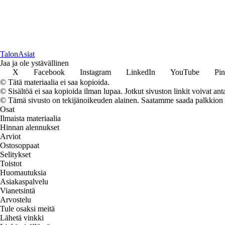
TalonAsiat
Jaa ja ole ystävällinen
X
Facebook
Instagram
LinkedIn
YouTube
Pin
© Tätä materiaalia ei saa kopioida.
© Sisältöä ei saa kopioida ilman lupaa. Jotkut sivuston linkit voivat ant
© Tämä sivusto on tekijänoikeuden alainen. Saatamme saada palkkion link
Osat
Ilmaista materiaalia
Hinnan alennukset
Arviot
Ostosoppaat
Selitykset
Toistot
Huomautuksia
Asiakaspalvelu
Vianetsintä
Arvostelu
Tule osaksi meitä
Lähetä vinkki