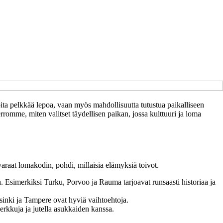
ita pelkkää lepoa, vaan myös mahdollisuutta tutustua paikalliseen
rromme, miten valitset täydellisen paikan, jossa kulttuuri ja loma
 varaat lomakodin, pohdi, millaisia elämyksiä toivot.
sa. Esimerkiksi Turku, Porvoo ja Rauma tarjoavat runsaasti historiaa ja
elsinki ja Tampere ovat hyviä vaihtoehtoja.
herkkuja ja jutella asukkaiden kanssa.