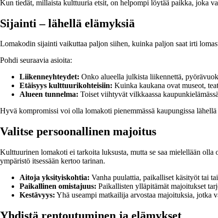
Kun tiedät, millaista kulttuuria etsit, on helpompi löytää paikka, joka va
Sijainti – lähellä elämyksiä
Lomakodin sijainti vaikuttaa paljon siihen, kuinka paljon saat irti lomas
Pohdi seuraavia asioita:
Liikenneyhteydet:
Onko alueella julkista liikennettä, pyörävuo
Etäisyys kulttuurikohteisiin:
Kuinka kaukana ovat museot, teatter
Alueen tunnelma:
Toiset viihtyvät vilkkaassa kaupunkielämässä, 
Hyvä kompromissi voi olla lomakoti pienemmässä kaupungissa lähellä su
Valitse persoonallinen majoitus
Kulttuurinen lomakoti ei tarkoita luksusta, mutta se saa mielellään olla
ympäristö itsessään kertoo tarinan.
Aitoja yksityiskohtia:
Vanha puulattia, paikalliset käsityöt tai t
Paikallinen omistajuus:
Paikallisten ylläpitämät majoitukset ta
Kestävyys:
Yhä useampi matkailija arvostaa majoituksia, jotka vaa
Yhdistä rentoutuminen ja elämykset