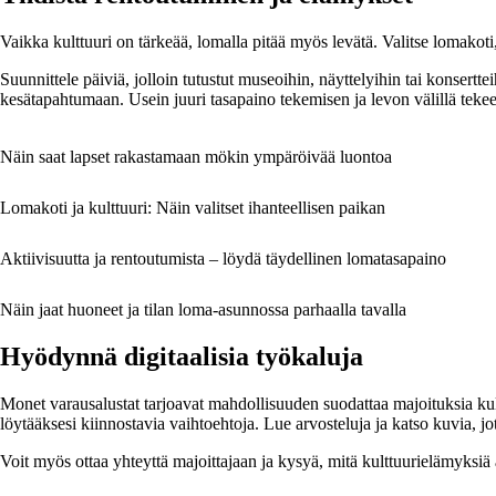
Vaikka kulttuuri on tärkeää, lomalla pitää myös levätä. Valitse lomakoti, 
Suunnittele päiviä, jolloin tutustut museoihin, näyttelyihin tai konserttei
kesätapahtumaan. Usein juuri tasapaino tekemisen ja levon välillä tekee
Näin saat lapset rakastamaan mökin ympäröivää luontoa
Lomakoti ja kulttuuri: Näin valitset ihanteellisen paikan
Aktiivisuutta ja rentoutumista – löydä täydellinen lomatasapaino
Näin jaat huoneet ja tilan loma-asunnossa parhaalla tavalla
Hyödynnä digitaalisia työkaluja
Monet varausalustat tarjoavat mahdollisuuden suodattaa majoituksia k
löytääksesi kiinnostavia vaihtoehtoja. Lue arvosteluja ja katso kuvia, jo
Voit myös ottaa yhteyttä majoittajaan ja kysyä, mitä kulttuurielämyksiä al