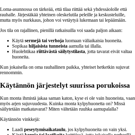
Loma-asunnossa on tärkeää, että tilaa riittää sekä yhdessäololle että
rauhalle. Järjestäkää yhteinen oleskelutila peleille ja keskusteluille,
mutta myös nurkkaus, johon voi vetäytyä lukemaan tai lepäämään.
Jos tila on rajallinen, pienillä ratkaisuilla voi saada paljon aikaan:
Käytä
sermejä tai verhoja
luomaan väliaikaisia huoneita.
Sopikaa
hiljaisista tunneista
aamulla tai illalla.
Huolehtikaa
riittävästä säilytystilasta
, jotta tavarat eivät valtaa
huoneita.
Kun jokaisella on oma rauhallinen paikka, yhteiset hetketkin sujuvat
rennommin.
Käytännön järjestelyt suurissa porukoissa
Kun monta ihmistä jakaa saman katon, kyse ei ole vain huoneista, vaan
myös arjen sujuvuudesta. Kuinka monta kylpyhuonetta on? Missä
säilytetään matkatavarat? Miten vältetään ruuhka aamupalalla?
Käytännön vinkkejä:
Laadi
peseytymisaikataulu
, jos kylpyhuoneita on vain yksi.
Käytä
koreja tai laatikoita
keittiössä, jotta jokaisella perheellä