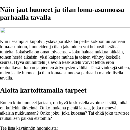
Näin jaat huoneet ja tilan loma-asunnossa
parhaalla tavalla
Kun useampi sukupolvi, ystäväporukka tai perhe kokoontuu samaan
loma-asuntoon, huoneiden ja tilan jakaminen voi helposti herättää
tunteita. Jokaisella on omat toiveensa – joku haluaa nukkua pitkään,
toinen herää aikaisin, yksi kaipaa rauhaa ja toinen viihtyy keskellä
seuraa. Hyvä suunnittelu ja avoin keskustelu voivat tehdä eron
rentouttavan loman ja pienten ärtymysten välillä. Tässä vinkkejä siihen,
miten jaatte huoneet ja tilan loma-asunnossa parhaalla mahdollisella
tavalla.
Aloita kartoittamalla tarpeet
Ennen kuin huoneet jaetaan, on hyvä keskustella avoimesti siitä, mikä
on kullekin tärkeintä. Onko mukana pieniä lapsia, jotka menevät
aikaisin nukkumaan? Onko joku, joka kuorsaa? Tai ehkä joku tarvitsee
rauhallisen paikan etätöihin?
Tee lista käytännön huomioista: