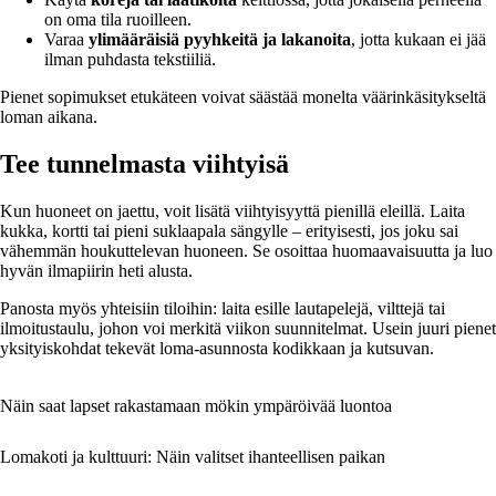
on oma tila ruoilleen.
Varaa
ylimääräisiä pyyhkeitä ja lakanoita
, jotta kukaan ei jää
ilman puhdasta tekstiiliä.
Pienet sopimukset etukäteen voivat säästää monelta väärinkäsitykseltä
loman aikana.
Tee tunnelmasta viihtyisä
Kun huoneet on jaettu, voit lisätä viihtyisyyttä pienillä eleillä. Laita
kukka, kortti tai pieni suklaapala sängylle – erityisesti, jos joku sai
vähemmän houkuttelevan huoneen. Se osoittaa huomaavaisuutta ja luo
hyvän ilmapiirin heti alusta.
Panosta myös yhteisiin tiloihin: laita esille lautapelejä, vilttejä tai
ilmoitustaulu, johon voi merkitä viikon suunnitelmat. Usein juuri pienet
yksityiskohdat tekevät loma-asunnosta kodikkaan ja kutsuvan.
Näin saat lapset rakastamaan mökin ympäröivää luontoa
Lomakoti ja kulttuuri: Näin valitset ihanteellisen paikan