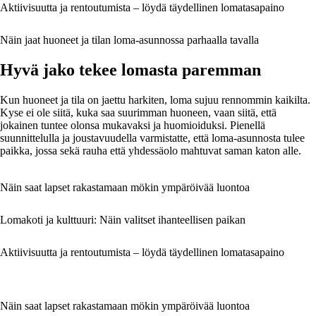
Aktiivisuutta ja rentoutumista – löydä täydellinen lomatasapaino
Näin jaat huoneet ja tilan loma-asunnossa parhaalla tavalla
Hyvä jako tekee lomasta paremman
Kun huoneet ja tila on jaettu harkiten, loma sujuu rennommin kaikilta.
Kyse ei ole siitä, kuka saa suurimman huoneen, vaan siitä, että
jokainen tuntee olonsa mukavaksi ja huomioiduksi. Pienellä
suunnittelulla ja joustavuudella varmistatte, että loma-asunnosta tulee
paikka, jossa sekä rauha että yhdessäolo mahtuvat saman katon alle.
Näin saat lapset rakastamaan mökin ympäröivää luontoa
Lomakoti ja kulttuuri: Näin valitset ihanteellisen paikan
Aktiivisuutta ja rentoutumista – löydä täydellinen lomatasapaino
Näin saat lapset rakastamaan mökin ympäröivää luontoa