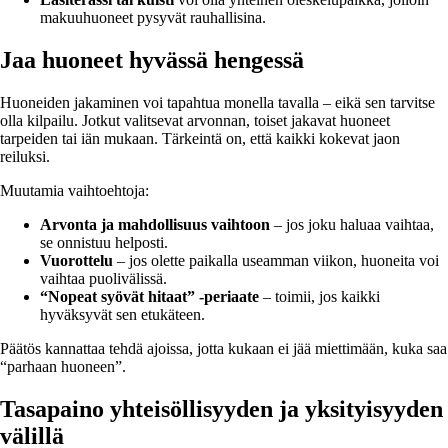
makuuhuoneet pysyvät rauhallisina.
Jaa huoneet hyvässä hengessä
Huoneiden jakaminen voi tapahtua monella tavalla – eikä sen tarvitse
olla kilpailu. Jotkut valitsevat arvonnan, toiset jakavat huoneet
tarpeiden tai iän mukaan. Tärkeintä on, että kaikki kokevat jaon
reiluksi.
Muutamia vaihtoehtoja:
Arvonta ja mahdollisuus vaihtoon
– jos joku haluaa vaihtaa,
se onnistuu helposti.
Vuorottelu
– jos olette paikalla useamman viikon, huoneita voi
vaihtaa puolivälissä.
“Nopeat syövät hitaat” -periaate
– toimii, jos kaikki
hyväksyvät sen etukäteen.
Päätös kannattaa tehdä ajoissa, jotta kukaan ei jää miettimään, kuka saa
“parhaan huoneen”.
Tasapaino yhteisöllisyyden ja yksityisyyden
välillä