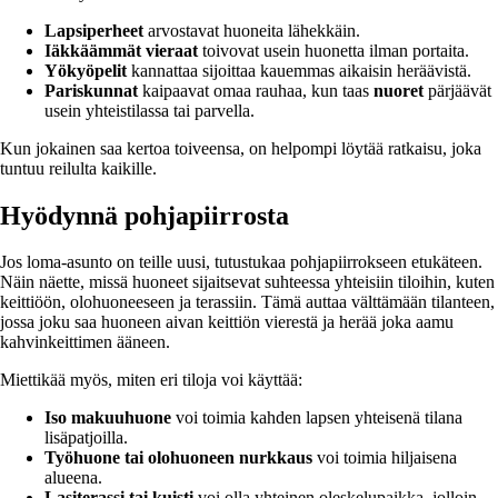
Lapsiperheet
arvostavat huoneita lähekkäin.
Iäkkäämmät vieraat
toivovat usein huonetta ilman portaita.
Yökyöpelit
kannattaa sijoittaa kauemmas aikaisin heräävistä.
Pariskunnat
kaipaavat omaa rauhaa, kun taas
nuoret
pärjäävät
usein yhteistilassa tai parvella.
Kun jokainen saa kertoa toiveensa, on helpompi löytää ratkaisu, joka
tuntuu reilulta kaikille.
Hyödynnä pohjapiirrosta
Jos loma-asunto on teille uusi, tutustukaa pohjapiirrokseen etukäteen.
Näin näette, missä huoneet sijaitsevat suhteessa yhteisiin tiloihin, kuten
keittiöön, olohuoneeseen ja terassiin. Tämä auttaa välttämään tilanteen,
jossa joku saa huoneen aivan keittiön vierestä ja herää joka aamu
kahvinkeittimen ääneen.
Miettikää myös, miten eri tiloja voi käyttää:
Iso makuuhuone
voi toimia kahden lapsen yhteisenä tilana
lisäpatjoilla.
Työhuone tai olohuoneen nurkkaus
voi toimia hiljaisena
alueena.
Lasiterassi tai kuisti
voi olla yhteinen oleskelupaikka, jolloin